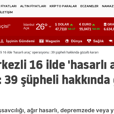
 FİYATLARI
ALTIN FİYATLARI
KRİPTO PARALAR
ECZANELER
NAMAZ 
İLETİŞİM
Adana
26
°
DOLAR
EURO
GRA
İstanbul
Adıyaman
çisi"
Açık
47,7110
55,0471
6.634,
%0.17
%0.05
Afyonkarahisar
İşçinin Gündemi
Magazin
Dünya
Sağlık
Ağrı
i 16 ilde 'hasarlı araç' operasyonu : 39 şüpheli hakkında gözaltı kararı
Amasya
ezli 16 ilde 'hasarlı 
Ankara
 39 şüpheli hakkında 
Antalya
Artvin
Aydın
Balıkesir
savcılığı, ağır hasarlı, depremzede veya 