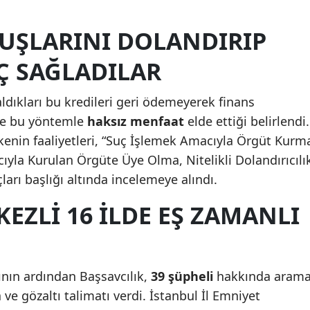
Mersin
UŞLARINI DOLANDIRIP
İstanbul
Ç SAĞLADILAR
İzmir
aldıkları bu kredileri geri ödemeyerek finans
Kars
 ve bu yöntemle
haksız menfaat
elde ettiği belirlendi.
Kastamonu
nin faaliyetleri, “Suç İşlemek Amacıyla Örgüt Kurm
yla Kurulan Örgüte Üye Olma, Nitelikli Dolandırıcılı
Kayseri
ları başlığı altında incelemeye alındı.
Kırklareli
EZLI 16 ILDE EŞ ZAMANLI
Kırşehir
Kocaeli
Konya
ın ardından Başsavcılık,
39 şüpheli
hakkında arama
ve gözaltı talimatı verdi. İstanbul İl Emniyet
Kütahya