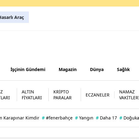
Samsun
asarlı Araç
Siirt
Sinop
Sivas
Tekirdağ
İşçinin Gündemi
Magazin
Dünya
Sağlık
Tokat
Trabzon
İZ
ALTIN
KRİPTO
NAMAZ
ECZANELER
TLARI
FİYATLARI
PARALAR
VAKİTLER
Tunceli
Şanlıurfa
m Karapınar Kimdir
#
#fenerbahçe
#
Yangın
#
Daha 17
#
Doğuk
Uşak
Van