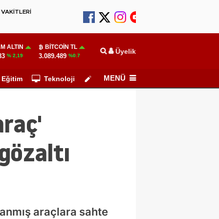
VAKİTLERİ
M ALTIN
BITCOIN TL
Üyelik
83
3.089.489
% 2,19
%0.7
MENÜ
Eğitim
Teknoloji
Köşe Yazarları
araç'
gözaltı
yanmış araçlara sahte