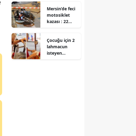
e
zaman
Mersin’de feci
çekilecek?
motosiklet
Sonuçlar ne
kazası : 22
zaman
yaşındaki
açıklanacak?
sürücü
Çocuğu için 2
hayatını
lahmacun
kaybetti
isteyen
anneyle
tartışmıştı