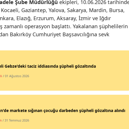
cadele Şube Müdürlüğü
ekipleri, 10.06.2026 tarihind
Malatya
Kocaeli, Gaziantep, Yalova, Sakarya, Mardin, Bursa,
nkara, Elazığ, Erzurum, Aksaray, İzmir ve Iğdır
Manisa
 eş zamanlı operasyon başlattı. Yakalanan şüphelilerin
Kahramanmaraş
ndan Bakırköy Cumhuriyet Başsavcılığına sevk
Mardin
Muğla
li Gebze'deki taciz iddiasında şüpheli gözaltında
Muş
li
/ 01 Ağustos 2026
Nevşehir
Niğde
Ordu
n'de markete sığınan çocuğu darbeden şüpheli gözaltına alındı
Rize
n
/ 31 Temmuz 2026
Sakarya