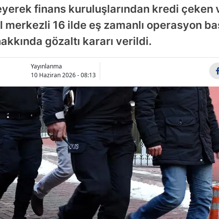
yerek finans kuruluşlarından kredi çeken 
Bilecik
l merkezli 16 ilde eş zamanlı operasyon ba
Bingöl
kkında gözaltı kararı verildi.
Bitlis
Yayınlanma
Bolu
10 Haziran 2026 - 08:13
Burdur
Bursa
Çanakkale
Çankırı
Çorum
Denizli
Diyarbakır