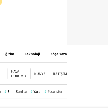
Eğitim
Teknoloji
Köşe Yazarları
HAVA
KÜNYE
İLETİŞİM
İ
DURUMU
an
#
Emir Sarıhan
#
Yaralı
#
#transfer