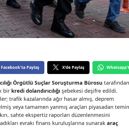
Edirne
Elazığ
Erzincan
Erzurum
Eskişehir
Gaziantep
Facebook'ta Paylaş
X'de Paylaş
Whatsapp'
Giresun
ılığı
Örgütlü Suçlar Soruşturma Bürosu
tarafında
Gümüşhane
k bir
kredi dolandırıcılığı
şebekesi deşifre edildi.
ler; trafik kazalarında ağır hasar almış, deprem
Hakkari
gelmiş veya tamamen yanmış araçları piyasadan temi
Hatay
ykırı, sahte ekspertiz raporları düzenlenmesini
ladıkları evrakı finans kuruluşlarına sunarak
araç
Isparta