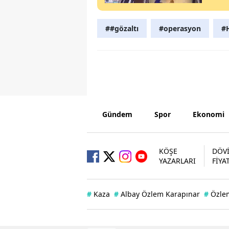
##gözaltı
#operasyon
#H
Gündem
Spor
Ekonomi
KÖŞE
DÖV
YAZARLARI
FİYA
#
Kaza
#
Albay Özlem Karapınar
#
Özle