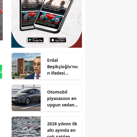
Erdal
Beşikçioğlu’nu
tan Gönder
n ifadesi
ortaya çıktı :
Aylık geliri 2,5
n
Otomobil
milyon TL
piyasasısın en
uygun sedan
tipi aracı!
n
Egea'dan
2026 yılının ilk
80.900 TL daha
altı ayında en
ucuz!
çok satılan