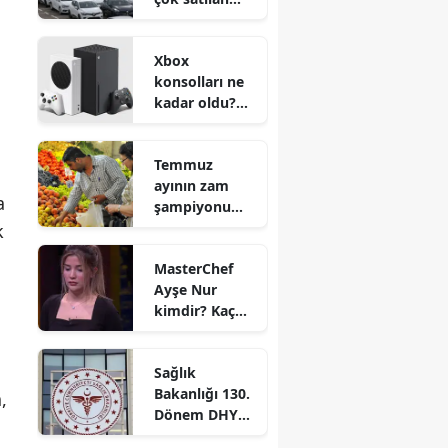
otomobil
markaları belli
Xbox
oldu
konsolları ne
kadar oldu?
Zam yapılacak
mı?
Temmuz
ayının zam
a
şampiyonu
hangi ürün
k
oldu?
MasterChef
Ayşe Nur
kimdir? Kaç
yaşında ve
nereli?
Sağlık
Bakanlığı 130.
,
Dönem DHY
kurası ne