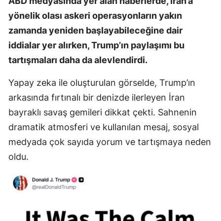
ABD medyasında yer alan haberlerde, İran’a
Mersin
yönelik olası askeri operasyonların yakın
zamanda yeniden başlayabileceğine dair
İstanbul
iddialar yer alırken, Trump’ın paylaşımı bu
İzmir
tartışmaları daha da alevlendirdi.
Kars
Yapay zeka ile oluşturulan görselde, Trump’ın
Kastamonu
arkasında fırtınalı bir denizde ilerleyen İran
bayraklı savaş gemileri dikkat çekti. Sahnenin
Kayseri
dramatik atmosferi ve kullanılan mesaj, sosyal
Kırklareli
medyada çok sayıda yorum ve tartışmaya neden
Kırşehir
oldu.
Kocaeli
Konya
Kütahya