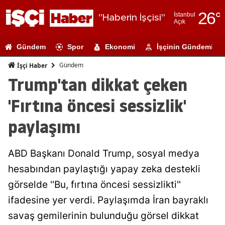
26
°
İstanbul
"Haberin İşçisi"
Açık
Adana
Gündem
Spor
Ekonomi
İşçinin Gündemi
Adıyaman
Gündem
İşçi Haber
Afyonkarahi
Trump'tan dikkat çeken
Ağrı
'Fırtına öncesi sessizlik'
Amasya
paylaşımı
Ankara
ABD Başkanı Donald Trump, sosyal medya
Antalya
hesabından paylaştığı yapay zeka destekli
Artvin
görselde ''Bu, fırtına öncesi sessizlikti''
Aydın
ifadesine yer verdi. Paylaşımda İran bayraklı
savaş gemilerinin bulunduğu görsel dikkat
Balıkesir