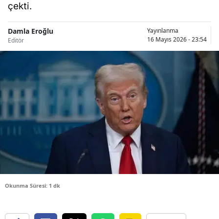
çekti.
Bilecik
Bingöl
Damla Eroğlu
Yayınlanma
16 Mayıs 2026 - 23:54
Editör
Bitlis
Bolu
Burdur
Bursa
Çanakkale
Çankırı
Çorum
Okunma Süresi: 1 dk
Denizli
Diyarbakır