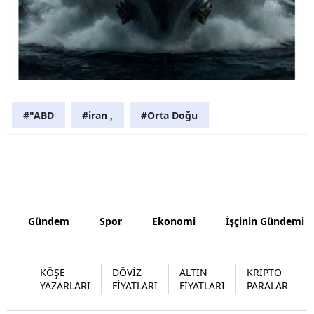
Samsun
Siirt
Sinop
Sivas
#"ABD
#iran ,
#Orta Doğu
Tekirdağ
Tokat
Trabzon
Gündem
Spor
Ekonomi
İşçinin Gündemi
Tunceli
Şanlıurfa
KÖŞE
DÖVİZ
ALTIN
KRİPTO
Uşak
YAZARLARI
FİYATLARI
FİYATLARI
PARALAR
Van