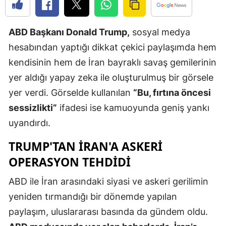
Edirne
ABD Başkanı Donald Trump,
sosyal medya
Elazığ
hesabından yaptığı dikkat çekici paylaşımda hem
Erzincan
kendisinin hem de İran bayraklı savaş gemilerinin
Erzurum
yer aldığı yapay zeka ile oluşturulmuş bir görsele
yer verdi. Görselde kullanılan
“Bu, fırtına öncesi
Eskişehir
sessizlikti”
ifadesi ise kamuoyunda geniş yankı
Gaziantep
uyandırdı.
Giresun
TRUMP'TAN İRAN'A ASKERİ
Gümüşhan
OPERASYON TEHDİDİ
Hakkari
ABD ile İran arasındaki siyasi ve askeri gerilimin
yeniden tırmandığı bir dönemde yapılan
Hatay
paylaşım, uluslararası basında da gündem oldu.
Isparta