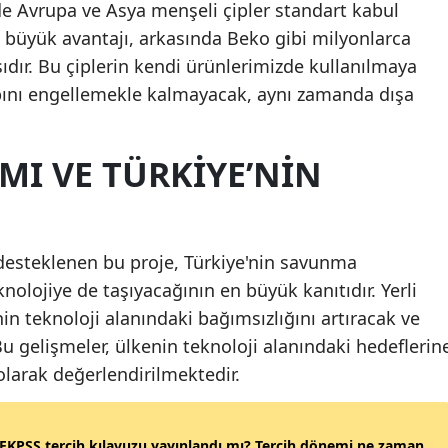
de Avrupa ve Asya menşeli çipler standart kabul
Malatya
n büyük avantajı, arkasında Beko gibi milyonlarca
dır. Bu çiplerin kendi ürünlerimizde kullanılmaya
Manisa
bını engellemekle kalmayacak, aynı zamanda dışa
Kahramanmaraş
Mardin
MI VE TÜRKIYE’NIN
Muğla
Muş
esteklenen bu proje, Türkiye'nin savunma
Nevşehir
knolojiye de taşıyacağının en büyük kanıtıdır. Yerli
’nin teknoloji alanındaki bağımsızlığını artıracak ve
Niğde
 Bu gelişmeler, ülkenin teknoloji alanındaki hedeflerin
Ordu
larak değerlendirilmektedir.
Rize
Sakarya
EKPSS tercih kılavuzu yayınlandı mı? Tercih dönemi ne zaman