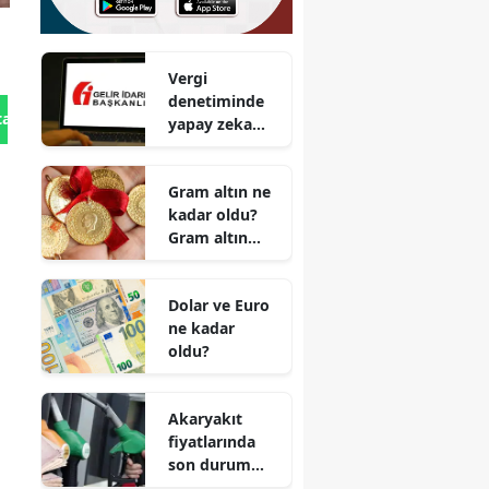
Vergi
denetiminde
tan Gönder
yapay zeka
dönemi
Gram altın ne
kadar oldu?
Gram altın
satış fiyatı
Dolar ve Euro
ne kadar
oldu?
Akaryakıt
fiyatlarında
son durum
ne? Güncel