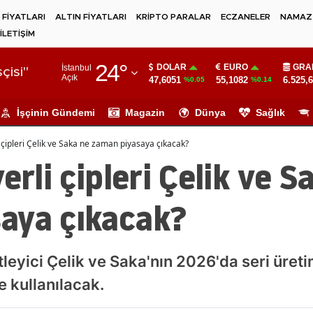
 FİYATLARI
ALTIN FİYATLARI
KRİPTO PARALAR
ECZANELER
NAMAZ 
İLETİŞİM
Adana
24
°
DOLAR
EURO
GRA
İstanbul
Adıyaman
çisi"
Açık
47,6051
55,1082
6.525,
%0.05
%0.14
Afyonkarahisar
İşçinin Gündemi
Magazin
Dünya
Sağlık
Ağrı
i çipleri Çelik ve Saka ne zaman piyasaya çıkacak?
Amasya
erli çipleri Çelik ve S
Ankara
aya çıkacak?
Antalya
Artvin
tleyici Çelik ve Saka'nın 2026'da seri üre
Aydın
e kullanılacak.
Balıkesir