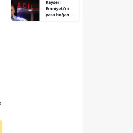
Kayseri
dumandan
Emniyeti'ni
etkilendi
yasa boğan acı
haber ! Polis
memuru
Serkan Duru
hayatını
kaybetti
e