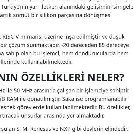
 Türkiye’nin yarı iletken alanındaki gelişimini simgeler
Mersin
n artık somut bir silikon parçasına dönüşmesi
İstanbul
İzmir
it RISC-V mimarisi üzerine inşa edilmiştir ve düşük
tu bir çözüm sunmaktadır. -20 dereceden 85 dereceye
Kars
ğına sahip olan bu işlemci, hem dondurucularda hem
Kastamonu
ellerinde kullanılabilmektedir.
Kayseri
'NIN ÖZELLIKLERI NELER?
Kırklareli
z ile 50 MHz arasında çalışan bir işlemciye sahiptir
Kırşehir
KiB RAM ile donatılmıştır. Saka ise programlanabilir
Kocaeli
esnek görevlerde kullanılabilmektedir. Bu özellikler,
rtıracak unsurlar arasında yer almaktadır.
Konya
şu an STM, Renesas ve NXP gibi devlerin elindedir.
Kütahya