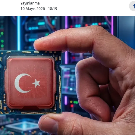
Yayınlanma
Bilecik
10 Mayıs 2026 - 18:19
Bingöl
Bitlis
Bolu
Burdur
Bursa
Çanakkale
Çankırı
Çorum
Denizli
Diyarbakır