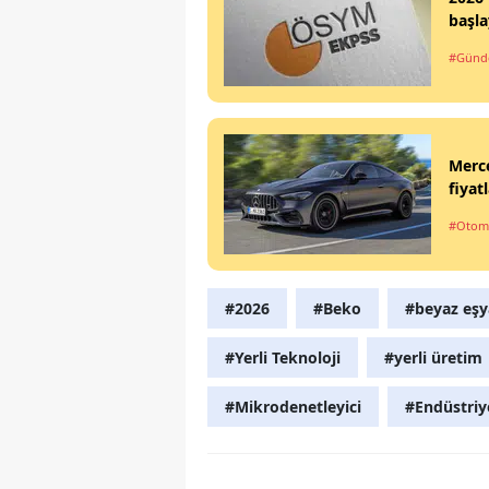
başl
#Gün
Merc
fiyat
#Otom
#2026
#Beko
#beyaz eşy
#Yerli Teknoloji
#yerli üretim
#Mikrodenetleyici
#Endüstriy