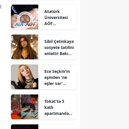
benzin ve
.
Atatürk
motorin
Üniversitesi
fiyatları
AÖF
bütünleme
sınav
Sibil Çetinkaya
sonuçları ne
sosyete tatilini
zaman
anlattı! Bakın
açıklanacak?
hesabı nasıl
ödüyorlarmış
Ece Seçkin'in
eşinden 'ne
eşler var'
dedirten
hareket!
Tokat'ta 5
katlı
apartmanda
korkutan
yangın : 4 kişi