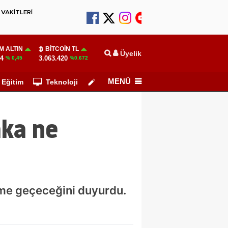
VAKİTLERİ
M ALTIN
BITCOIN TL
Üyelik
64
3.063.420
% 0,45
%0.672
MENÜ
Eğitim
Teknoloji
Köşe Yazarları
aka ne
time geçeceğini duyurdu.