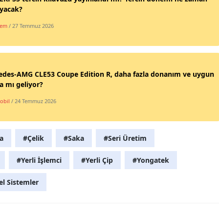
ayacak?
Samsun
dem
/ 27 Temmuz 2026
Siirt
Sinop
edes-AMG CLE53 Coupe Edition R, daha fazla donanım ve uygun
Sivas
la mı geliyor?
Tekirdağ
obil
/ 24 Temmuz 2026
Tokat
Trabzon
a
#Çelik
#Saka
#Seri Üretim
Tunceli
#Yerli İşlemci
#Yerli Çip
#Yongatek
Şanlıurfa
el Sistemler
Uşak
Van