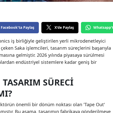
Edirne
Elazığ
Erzincan
Facebook'ta Paylaş
X'de Paylaş
Whatsapp'
Erzurum
cs iş birliğiyle geliştirilen yerli mikrodenetleyici
 çeken Saka işlemcileri, tasarım süreçlerini başarıyla
Eskişehir
asına gelmiştir. 2026 yılında piyasaya sürülmesi
Gaziantep
alardan endüstriyel sistemlere kadar geniş bir
Giresun
Gümüşhane
N TASARIM SÜRECI
Hakkari
MI?
Hatay
 sektörün önemli bir dönüm noktası olan 'Tape Out'
Isparta
ıştır. Bu aşama, tasarımın fabrikaya gönderilmeye