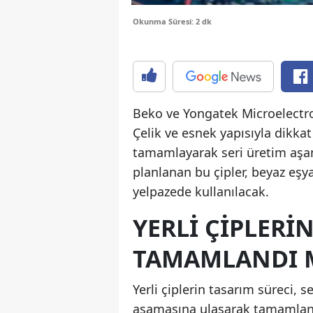
Okunma Süresi: 2 dk
Beko ve Yongatek Microelectroni
Çelik ve esnek yapısıyla dikkat
tamamlayarak seri üretim aşam
planlanan bu çipler, beyaz eşy
yelpazede kullanılacak.
YERLI ÇIPLERI
TAMAMLANDI 
Yerli çiplerin tasarım süreci,
aşamasına ulaşarak tamamlanm