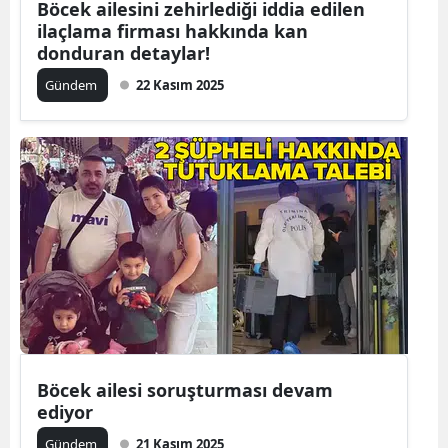
Böcek ailesini zehirlediği iddia edilen
ilaçlama firması hakkında kan
Yalova
donduran detaylar!
Karabük
Gündem
22 Kasım 2025
Kilis
Osmaniye
Düzce
Böcek ailesi soruşturması devam
ediyor
Gündem
21 Kasım 2025