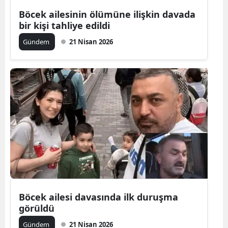
Böcek ailesinin ölümüne ilişkin davada
Mersin
bir kişi tahliye edildi
İstanbul
Gündem
21 Nisan 2026
İzmir
Kars
Kastamonu
Kayseri
Kırklareli
Kırşehir
Kocaeli
Böcek ailesi davasında ilk duruşma
Konya
görüldü
Kütahya
Gündem
21 Nisan 2026