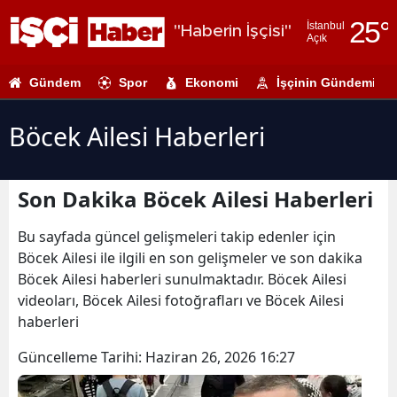
25
°
İstanbul
"Haberin İşçisi"
Açık
Adana
Gündem
Spor
Ekonomi
İşçinin Gündemi
Adıyaman
Afyonkarahi
Böcek Ailesi Haberleri
Ağrı
Son Dakika Böcek Ailesi Haberleri
Amasya
Ankara
Bu sayfada güncel gelişmeleri takip edenler için
Böcek Ailesi ile ilgili en son gelişmeler ve son dakika
Antalya
Böcek Ailesi haberleri sunulmaktadır. Böcek Ailesi
videoları, Böcek Ailesi fotoğrafları ve Böcek Ailesi
Artvin
haberleri
Aydın
Güncelleme Tarihi:
Haziran 26, 2026 16:27
Balıkesir