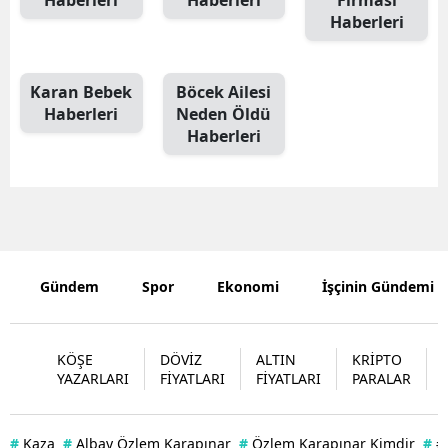
Haberleri
Karan Bebek
Böcek Ailesi
Haberleri
Neden Öldü
Haberleri
Gündem
Spor
Ekonomi
İşçinin Gündemi
KÖŞE
DÖVİZ
ALTIN
KRİPTO
YAZARLARI
FİYATLARI
FİYATLARI
PARALAR
#
Kaza
#
Albay Özlem Karapınar
#
Özlem Karapınar Kimdir
#
#