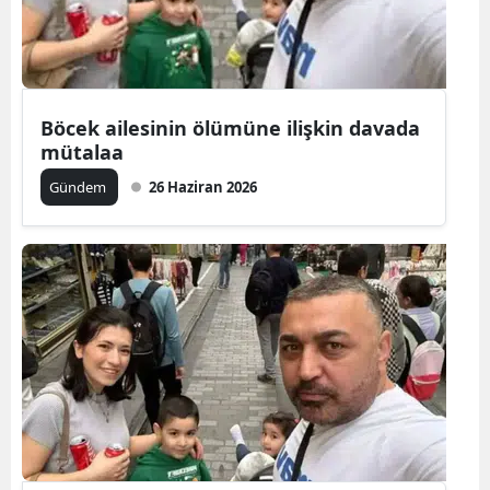
Edirne
Elazığ
Erzincan
Böcek ailesinin ölümüne ilişkin davada
mütalaa
Erzurum
Gündem
26 Haziran 2026
Eskişehir
Gaziantep
Giresun
Gümüşhan
Hakkari
Hatay
Isparta