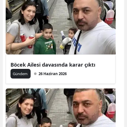
Bilecik
Bingöl
Bitlis
Bolu
Burdur
Böcek Ailesi davasında karar çıktı
Bursa
Gündem
26 Haziran 2026
Çanakkale
Çankırı
Çorum
Denizli
Diyarbakır