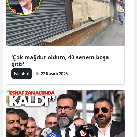
Samsun
Siirt
Sinop
Sivas
'Çok mağdur oldum, 40 senem boşa
Tekirdağ
gitti'
Tokat
İstanbul
27 Kasım 2025
Trabzon
Tunceli
Şanlıurfa
Uşak
Van