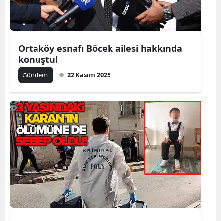
Yozgat
Zonguldak
Ortaköy esnafı Böcek ailesi hakkında
konuştu!
Aksaray
Gündem
22 Kasım 2025
Bayburt
Karaman
Kırıkkale
Batman
Şırnak
Bartın
Ardahan
Iğdır