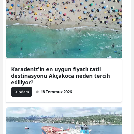
Samsun
Siirt
Sinop
Sivas
Tekirdağ
Karadeniz'in en uygun fiyatlı tatil
Tokat
destinasyonu Akçakoca neden tercih
ediliyor?
Trabzon
Gündem
18 Temmuz 2026
Tunceli
Şanlıurfa
Uşak
Van