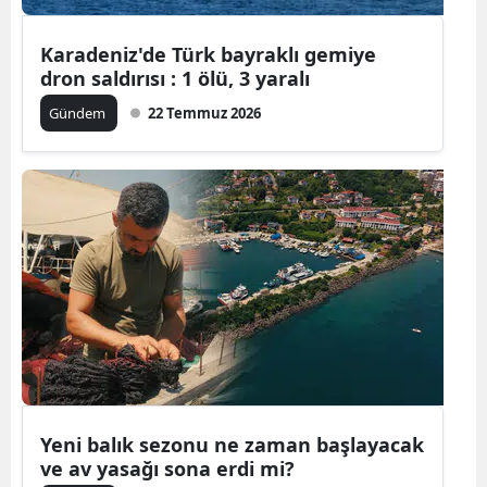
Mersin
Karadeniz'de Türk bayraklı gemiye
İstanbul
dron saldırısı : 1 ölü, 3 yaralı
Gündem
22 Temmuz 2026
İzmir
Kars
Kastamonu
Kayseri
Kırklareli
Kırşehir
Kocaeli
Konya
Yeni balık sezonu ne zaman başlayacak
ve av yasağı sona erdi mi?
Kütahya