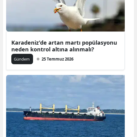
Edirne
Elazığ
Erzincan
Karadeniz'de artan martı popülasyonu
Erzurum
neden kontrol altına alınmalı?
Eskişehir
Gündem
25 Temmuz 2026
Gaziantep
Giresun
Gümüşhan
Hakkari
Hatay
Isparta