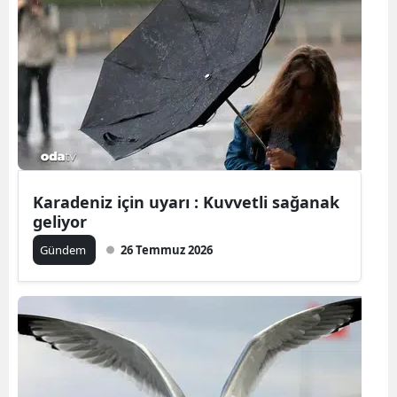
Bilecik
Bingöl
Bitlis
Bolu
Burdur
Karadeniz için uyarı : Kuvvetli sağanak
Bursa
geliyor
Çanakkale
Gündem
26 Temmuz 2026
Çankırı
Çorum
Denizli
Diyarbakır