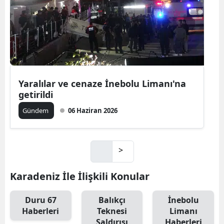
Yaralılar ve cenaze İnebolu Limanı'na
getirildi
Gündem
06 Haziran 2026
>
Karadeniz İle İlişkili Konular
Duru 67
Balıkçı
İnebolu
Haberleri
Teknesi
Limanı
Saldırısı
Haberleri