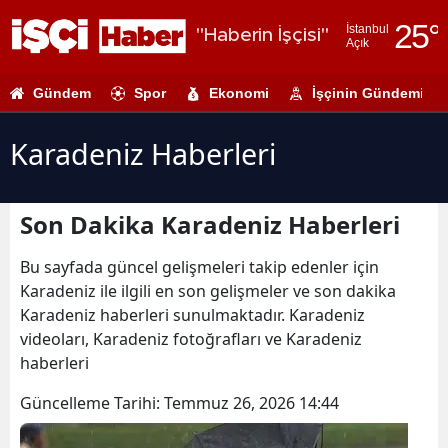
25
°
İstanbul
"Haberin İşçisi"
Açık
Adana
Gündem
Spor
Ekonomi
İşçinin Gündemi
Adıyaman
Afyonkarahi
Karadeniz Haberleri
Ağrı
Son Dakika Karadeniz Haberleri
Amasya
Ankara
Bu sayfada güncel gelişmeleri takip edenler için
Karadeniz ile ilgili en son gelişmeler ve son dakika
Antalya
Karadeniz haberleri sunulmaktadır. Karadeniz
videoları, Karadeniz fotoğrafları ve Karadeniz
Artvin
haberleri
Aydın
Güncelleme Tarihi:
Temmuz 26, 2026 14:44
Balıkesir