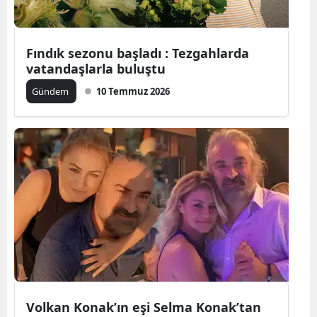
Yalova
Fındık sezonu başladı : Tezgahlarda
Karabük
vatandaşlarla buluştu
Kilis
Gündem
10 Temmuz 2026
Osmaniye
Düzce
Volkan Konak’ın eşi Selma Konak’tan