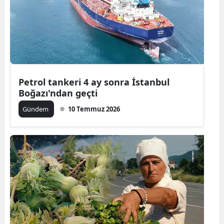
Yozgat
Zonguldak
Aksaray
Bayburt
Petrol tankeri 4 ay sonra İstanbul
Boğazı'ndan geçti
Karaman
Gündem
10 Temmuz 2026
Kırıkkale
Batman
Şırnak
Bartın
Ardahan
Iğdır