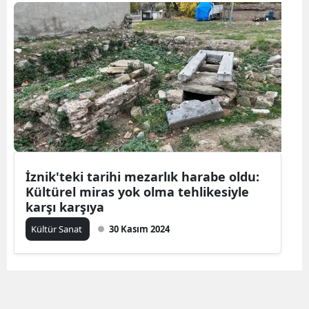
Bilecik
Bingöl
Bitlis
Bolu
Burdur
Bursa
İznik'teki tarihi mezarlık harabe oldu:
Çanakkale
Kültürel miras yok olma tehlikesiyle
karşı karşıya
Çankırı
Kültür Sanat
30 Kasım 2024
Çorum
Denizli
Diyarbakır