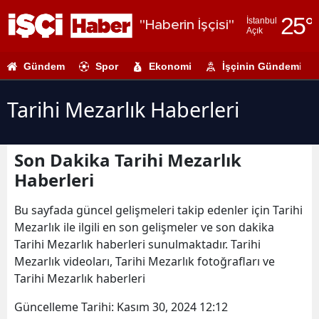
25
°
İstanbul
"Haberin İşçisi"
Açık
Adana
Gündem
Spor
Ekonomi
İşçinin Gündemi
Adıyaman
Afyonkarahi
Tarihi Mezarlık Haberleri
Ağrı
Son Dakika Tarihi Mezarlık
Amasya
Haberleri
Ankara
Bu sayfada güncel gelişmeleri takip edenler için Tarihi
Antalya
Mezarlık ile ilgili en son gelişmeler ve son dakika
Tarihi Mezarlık haberleri sunulmaktadır. Tarihi
Artvin
Mezarlık videoları, Tarihi Mezarlık fotoğrafları ve
Aydın
Tarihi Mezarlık haberleri
Balıkesir
Güncelleme Tarihi:
Kasım 30, 2024 12:12