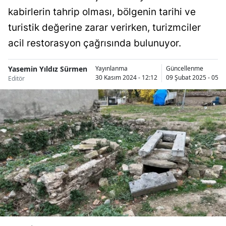
kabirlerin tahrip olması, bölgenin tarihi ve
Bilecik
turistik değerine zarar verirken, turizmciler
Bingöl
acil restorasyon çağrısında bulunuyor.
Bitlis
Yasemin Yıldız Sürmen
Yayınlanma
Güncellenme
Bolu
30 Kasım 2024 - 12:12
09 Şubat 2025 - 05:2
Editör
Burdur
Bursa
Çanakkale
Çankırı
Çorum
Denizli
Diyarbakır