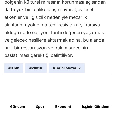
bölgenin kültürel mirasının korunması açısından
da büyük bir tehlike oluşturuyor. Çevresel
Yozgat
etkenler ve ilgisizlik nedeniyle mezarlık
Zonguldak
alanlarının yok olma tehlikesiyle karşı karşıya
Aksaray
olduğu ifade ediliyor. Tarihi değerleri yaşatmak
ve gelecek nesillere aktarmak adına, bu alanda
Bayburt
hızlı bir restorasyon ve bakım sürecinin
Karaman
başlatılması gerektiği belirtiliyor.
Kırıkkale
#iznik
#kültür
#Tarihi Mezarlık
Batman
Şırnak
Bartın
Ardahan
Gündem
Spor
Ekonomi
İşçinin Gündemi
Iğdır