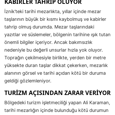
KABIRLER TAHRIP OLUYOR
Mersin
İznik’teki tarihi mezarlıkta, yıllar içinde mezar
İstanbul
taşlarının büyük bir kısmı kaybolmuş ve kabirler
tahrip olmuş durumda. Mezar taşlarındaki
İzmir
yazıtlar ve süslemeler, bölgenin tarihine ışık tutan
Kars
önemli bilgiler içeriyor. Ancak bakımsızlık
Kastamonu
nedeniyle bu değerli unsurlar hızla yok oluyor.
Toprağın çekilmesiyle birlikte, yerden bir metre
Kayseri
yüksekte duran taşlar dikkat çekerken, mezarlık
Kırklareli
alanının görsel ve tarihi açıdan kötü bir duruma
geldiği gözlemleniyor.
Kırşehir
TURIZM AÇISINDAN ZARAR VERIYOR
Kocaeli
Konya
Bölgedeki turizm işletmeciliği yapan Ali Karaman,
tarihi mezarlığın içinde bulunduğu kötü durumun
Kütahya