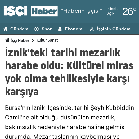
26
°
İstanbul
"Haberin İşçisi"
Açık
Adana
Gündem
Spor
Ekonomi
İşçinin Gündemi
Adıyaman
Kültür Sanat
İşçi Haber
Afyonkarahi
İznik'teki tarihi mezarlık
Ağrı
harabe oldu: Kültürel miras
Amasya
yok olma tehlikesiyle karşı
Ankara
karşıya
Antalya
Bursa'nın İznik ilçesinde, tarihi Şeyh Kubbiddin
Artvin
Camii’ne ait olduğu düşünülen mezarlık,
Aydın
bakımsızlık nedeniyle harabe haline gelmiş
Balıkesir
durumda. Mezar taşlarının kaybolması ve