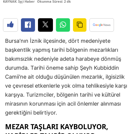
KAYNAK: İşçi Haber
Okunma Süresi: 2 dk
Edirne
Elazığ
Erzincan
Bursa'nın İznik ilçesinde, dört medeniyete
Erzurum
başkentlik yapmış tarihi bölgenin mezarlıkları
Eskişehir
bakımsızlık nedeniyle adeta harabeye dönmüş
durumda. Tarihi öneme sahip Şeyh Kubbiddin
Gaziantep
Camii’ne ait olduğu düşünülen mezarlık, ilgisizlik
Giresun
ve çevresel etkenlerle yok olma tehlikesiyle karşı
Gümüşhan
karşıya. Turizmciler, bölgenin tarihi ve kültürel
mirasının korunması için acil önlemler alınması
Hakkari
gerektiğini belirtiyor.
Hatay
MEZAR TAŞLARI KAYBOLUYOR,
Isparta