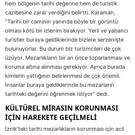
hem bölgenin tarihi değerine hem de turistik
Malatya
cazibesine zarar verdiğini belirtti. Karaman,
“Tarihi bir caminin yanında böyle bir görüntü
Manisa
olması kötü bir izlenim bırakıyor. Yerli ve yabancı
Kahramanm
turistler buraya geldiklerinde bizlere serzenişte
Mardin
bulunuyorlar. Bu durum biz turizmcileri de çok
üzüyor. Mezarlıkların bir an önce toparlanması ve
Muğla
koruma altına alınması gerekiyor. Ayrıca burada
Muş
kimlerin yattığının belirlenmesi de çok önemli.
Nevşehir
İnsanlar buraya geldiklerinde bu mezarların
tarihteki değerini öğrenmek istiyor” dedi.
Niğde
KÜLTÜREL MIRASIN KORUNMASI
Ordu
İÇIN HAREKETE GEÇILMELI
Rize
İznik’teki tarihi mezarlıkların korunması için acil
Sakarya