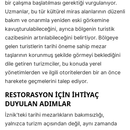
bir çalışma başlatılması gerektiği vurgulanıyor.
Samsun
Uzmanlar, bu tür kültürel miras alanlarının düzenli
bakım ve onarımla yeniden eski görkemine
Siirt
kavuşturulabileceğini, ayrıca bölgenin turistik
Sinop
cazibesinin artırılabileceğini belirtiyor. Bölgeye
Sivas
gelen turistlerin tarihi öneme sahip mezar
taşlarının korunmuş şekilde görmeyi beklediğini
Tekirdağ
dile getiren turizmciler, bu konuda yerel
Tokat
yönetimlerden ve ilgili otoritelerden bir an önce
harekete geçmelerini talep ediyor.
Trabzon
RESTORASYON İÇIN İHTIYAÇ
Tunceli
DUYULAN ADIMLAR
Şanlıurfa
İznik'teki tarihi mezarlıkların bakımsızlığı,
Uşak
yalnızca turizm açısından değil, aynı zamanda
Van