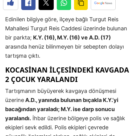
Edirne
Edinilen bilgiye göre, ilçeye bağlı Turgut Reis
Elazığ
Mahallesi Turgut Reis Caddesi üzerinde bulunan
Erzincan
bir parkta;
K.Y. (16), M.Y. (16) ve A.D. (17)
Erzurum
arasında henüz bilinmeyen bir sebepten dolayı
tartışma çıktı.
Eskişehir
KOCASİNAN İLÇESİNDEKİ KAVGADA
Gaziantep
2 ÇOCUK YARALANDI
Giresun
Tartışmanın büyüyerek kavgaya dönüşmesi
Gümüşhan
üzerine
A.D., yanında bulunan bıçakla K.Y.’yi
Hakkari
bacağından yaraladı; M.Y. ise darp sonucu
yaralandı.
İhbar üzerine bölgeye polis ve sağlık
Hatay
ekipleri sevk edildi. Polis ekipleri çevrede
Isparta