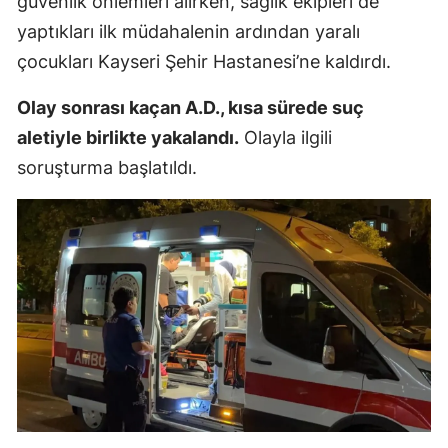
güvenlik önlemleri alırken, sağlık ekipleri de
Mersin
yaptıkları ilk müdahalenin ardından yaralı
çocukları Kayseri Şehir Hastanesi’ne kaldırdı.
İstanbul
Olay sonrası kaçan A.D., kısa sürede suç
İzmir
aletiyle birlikte yakalandı.
Olayla ilgili
Kars
soruşturma başlatıldı.
Kastamonu
Kayseri
Kırklareli
Kırşehir
Kocaeli
Konya
Kütahya