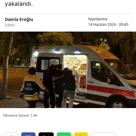
yakalandı.
Bilecik
Bingöl
Damla Eroğlu
Yayınlanma
14 Haziran 2026 - 00:45
Editör
Bitlis
Bolu
Burdur
Bursa
Çanakkale
Çankırı
Çorum
Okunma Süresi: 1 dk
Denizli
Diyarbakır