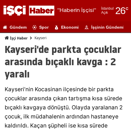
26
°
İstanbul
"Haberin İşçisi"
Açık
Adana
Gündem
Spor
Ekonomi
İşçinin Gündemi
Adıyaman
Kayseri
İşçi Haber
Afyonkarahi
Kayseri'de parkta çocuklar
Ağrı
arasında bıçaklı kavga : 2
Amasya
yaralı
Ankara
Kayseri’nin Kocasinan ilçesinde bir parkta
Antalya
çocuklar arasında çıkan tartışma kısa sürede
Artvin
bıçaklı kavgaya dönüştü. Olayda yaralanan 2
Aydın
çocuk, ilk müdahalenin ardından hastaneye
kaldırıldı. Kaçan şüpheli ise kısa sürede
Balıkesir