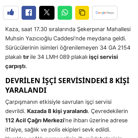
Edirne
Elazığ
Kaza, saat 17.30 sıralarında Şekerpınar Mahallesi
Erzincan
Muhsin Yazıcıoğlu Caddesi'nde meydana geldi.
Erzurum
Sürücülerinin isimleri öğrenilemeyen 34 GA 2154
plakalı
tır
ile 34 LMH 089 plakalı
işçi servisi
Eskişehir
çarpıştı
.
Gaziantep
DEVRİLEN İŞÇİ SERVİSİNDEKİ 8 KİŞİ
Giresun
YARALANDI
Gümüşhan
Çarpışmanın etkisiyle savrulan işçi servisi
Hakkari
devrildi.
Kazada 8 kişi yaralandı
. Çevredekilerin
112 Acil Çağrı Merkezi
’ne ihbarı üzerine adrese
Hatay
itfaiye, sağlık ve polis ekipleri sevk edildi.
Isparta