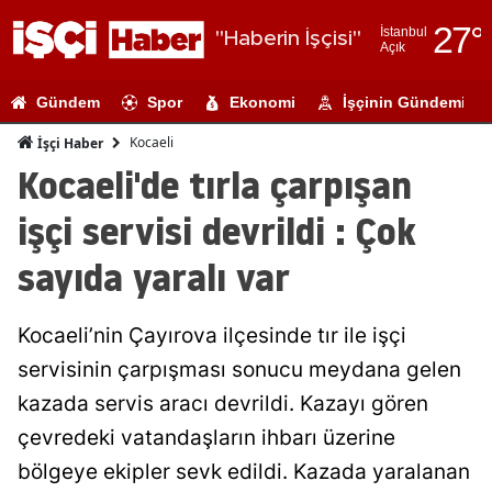
27
°
İstanbul
"Haberin İşçisi"
Açık
Adana
Gündem
Spor
Ekonomi
İşçinin Gündemi
Adıyaman
Kocaeli
İşçi Haber
Afyonkarahi
Kocaeli'de tırla çarpışan
Ağrı
işçi servisi devrildi : Çok
Amasya
sayıda yaralı var
Ankara
Kocaeli’nin Çayırova ilçesinde tır ile işçi
Antalya
servisinin çarpışması sonucu meydana gelen
Artvin
kazada servis aracı devrildi. Kazayı gören
Aydın
çevredeki vatandaşların ihbarı üzerine
bölgeye ekipler sevk edildi. Kazada yaralanan
Balıkesir