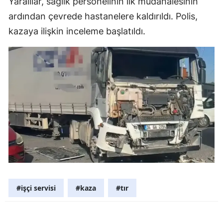
Yaralılar, sağlık personelinin ilk müdahalesinin
Mersin
ardından çevrede hastanelere kaldırıldı. Polis,
kazaya ilişkin inceleme başlatıldı.
İstanbul
İzmir
Kars
Kastamonu
Kayseri
Kırklareli
Kırşehir
Kocaeli
#işçi servisi
#kaza
#tır
Konya
Kütahya