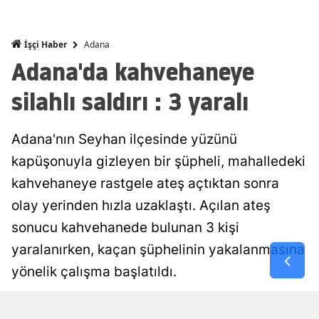
Malatya
Adana
İşçi Haber
Manisa
Adana'da kahvehaneye
Kahramanm
silahlı saldırı : 3 yaralı
Mardin
Adana'nın Seyhan ilçesinde yüzünü
Muğla
kapüşonuyla gizleyen bir şüpheli, mahalledeki
Muş
kahvehaneye rastgele ateş açtıktan sonra
Nevşehir
olay yerinden hızla uzaklaştı. Açılan ateş
Niğde
sonucu kahvehanede bulunan 3 kişi
yaralanırken, kaçan şüphelinin yakalanmasına
Ordu
yönelik çalışma başlatıldı.
Rize
Damla Eroğlu
Yayınlanma
Sakarya