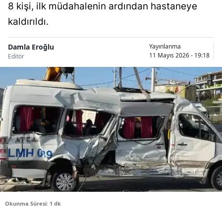
8 kişi, ilk müdahalenin ardından hastaneye
Bilecik
kaldırıldı.
Bingöl
Damla Eroğlu
Yayınlanma
Bitlis
11 Mayıs 2026 - 19:18
Editör
Bolu
Burdur
Bursa
Çanakkale
Çankırı
Çorum
Denizli
Okunma Süresi: 1 dk
Diyarbakır