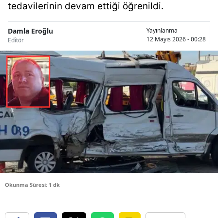
tedavilerinin devam ettiği öğrenildi.
Bilecik
Bingöl
Damla Eroğlu
Yayınlanma
12 Mayıs 2026 - 00:28
Editör
Bitlis
Bolu
Burdur
Bursa
Çanakkale
Çankırı
Çorum
Okunma Süresi: 1 dk
Denizli
Diyarbakır