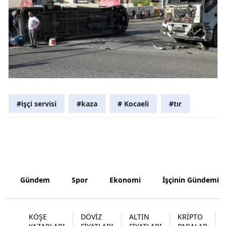
Malatya
Manisa
Kahramanm
Mardin
Muğla
#işçi servisi
#kaza
# Kocaeli
#tır
Muş
Nevşehir
Niğde
Gündem
Spor
Ekonomi
İşçinin Gündemi
Ordu
Rize
KÖŞE
DÖVİZ
ALTIN
KRİPTO
Sakarya