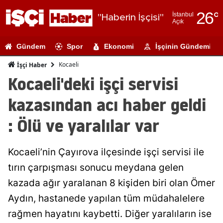
26
°
İstanbul
"Haberin İşçisi"
Açık
Adana
Gündem
Spor
Ekonomi
İşçinin Gündemi
Adıyaman
Kocaeli
İşçi Haber
Afyonkarahi
Kocaeli'deki işçi servisi
Ağrı
kazasından acı haber geldi
Amasya
: Ölü ve yaralılar var
Ankara
Kocaeli’nin Çayırova ilçesinde işçi servisi ile
Antalya
tırın çarpışması sonucu meydana gelen
Artvin
kazada ağır yaralanan 8 kişiden biri olan Ömer
Aydın
Aydın, hastanede yapılan tüm müdahalelere
rağmen hayatını kaybetti. Diğer yaralıların ise
Balıkesir