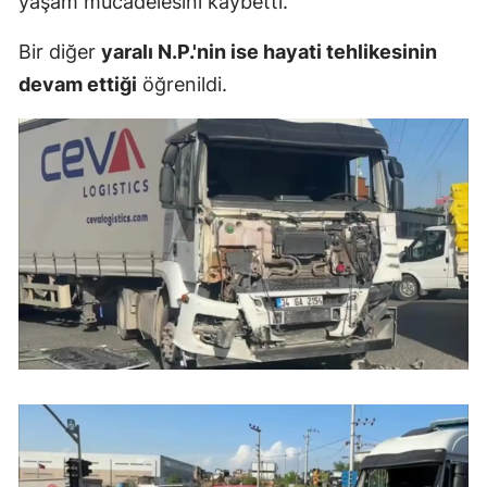
yaşam mücadelesini kaybetti.
Mersin
Bir diğer
yaralı N.P.'nin ise hayati tehlikesinin
İstanbul
devam ettiği
öğrenildi.
İzmir
Kars
Kastamonu
Kayseri
Kırklareli
Kırşehir
Kocaeli
Konya
Kütahya