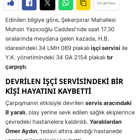
Edirne
Edinilen bilgiye göre, Şekerpınar Mahallesi
Elazığ
Muhsin Yazıcıoğlu Caddesi'nde saat 17.30
Erzincan
sıralarında meydana gelen kazada, H.B.
Erzurum
idaresindeki 34 LMH 089 plakalı
işçi servisi
ile
Y.K. yönetimindeki 34 GA 2154 plakalı
tır
Eskişehir
çarpıştı
.
Gaziantep
DEVRILEN IŞÇI SERVISINDEKI BIR
Giresun
KIŞI HAYATINI KAYBETTI
Gümüşhan
Çarpışmanın etkisiyle devrilen
servis aracındaki
Hakkari
8 yaralı
, olay yerine sevk edilen sağlık ekiplerince
çevredeki hastanelere kaldırıldı.
Yaralılardan
Hatay
Ömer Aydın
, tedavi altına alındığı hastanede
Isparta