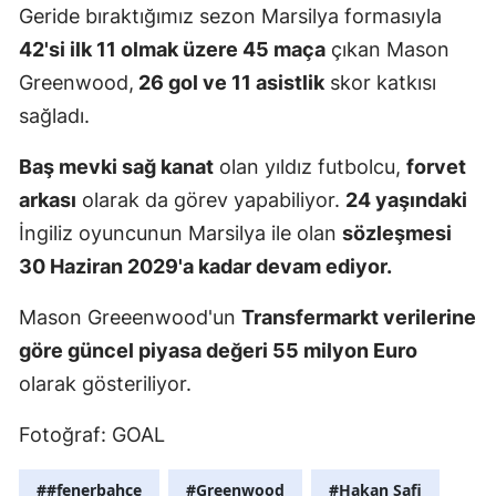
Geride bıraktığımız sezon Marsilya formasıyla
Malatya
42'si ilk 11 olmak üzere 45 maça
çıkan Mason
Manisa
Greenwood,
26 gol ve 11 asistlik
skor katkısı
sağladı.
Kahramanm
Baş mevki sağ kanat
olan yıldız futbolcu,
forvet
Mardin
arkası
olarak da görev yapabiliyor.
24 yaşındaki
Muğla
İngiliz oyuncunun Marsilya ile olan
sözleşmesi
Muş
30 Haziran 2029'a kadar devam ediyor.
Nevşehir
Mason Greeenwood'un
Transfermarkt verilerine
göre güncel piyasa değeri 55 milyon Euro
Niğde
olarak gösteriliyor.
Ordu
Fotoğraf: GOAL
Rize
Sakarya
##fenerbahçe
#Greenwood
#Hakan Safi