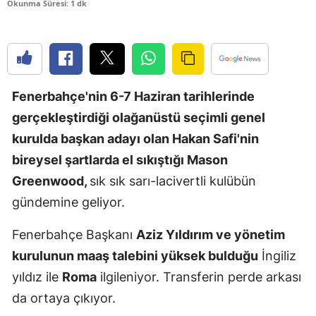
Okunma Süresi: 1 dk
Edirne
Elazığ
Erzincan
Fenerbahçe'nin 6-7 Haziran tarihlerinde
Erzurum
gerçekleştirdiği olağanüstü seçimli genel
Eskişehir
kurulda başkan adayı olan Hakan Safi'nin
bireysel şartlarda el sıkıştığı Mason
Gaziantep
Greenwood,
sık sık sarı-lacivertli kulübün
Giresun
gündemine geliyor.
Gümüşhan
Fenerbahçe Başkanı
Aziz Yıldırım ve yönetim
Hakkari
kurulunun maaş talebini yüksek bulduğu
İngiliz
yıldız ile
Roma
ilgileniyor. Transferin perde arkası
Hatay
da ortaya çıkıyor.
Isparta