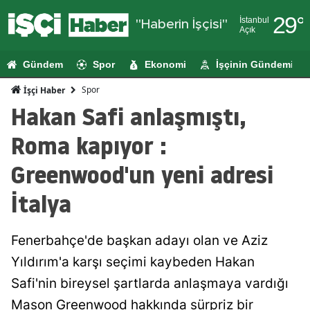
29
°
İstanbul
"Haberin İşçisi"
Açık
Adana
Gündem
Spor
Ekonomi
İşçinin Gündemi
Adıyaman
Spor
İşçi Haber
Afyonkarahi
Hakan Safi anlaşmıştı,
Ağrı
Roma kapıyor :
Amasya
Greenwood'un yeni adresi
Ankara
İtalya
Antalya
Fenerbahçe'de başkan adayı olan ve Aziz
Artvin
Yıldırım'a karşı seçimi kaybeden Hakan
Aydın
Safi'nin bireysel şartlarda anlaşmaya vardığı
Balıkesir
Mason Greenwood hakkında sürpriz bir