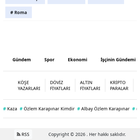
Samsun
# Roma
Siirt
Sinop
Sivas
Gündem
Spor
Ekonomi
İşçinin Gündemi
Tekirdağ
Tokat
KÖŞE
DÖVİZ
ALTIN
KRİPTO
Trabzon
YAZARLARI
FİYATLARI
FİYATLARI
PARALAR
Tunceli
#
Kaza
#
Özlem Karapınar Kimdir
#
Albay Özlem Karapınar
#
#
Şanlıurfa
Uşak
RSS
Copyright © 2026 . Her hakkı saklıdır.
Van