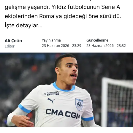
gelişme yaşandı. Yıldız futbolcunun Serie A
Bilecik
ekiplerinden Roma'ya gideceği öne sürüldü.
Bingöl
İşte detaylar...
Bitlis
Ali Çetin
Yayınlanma
Güncellenme
Bolu
23 Haziran 2026 - 23:29
23 Haziran 2026 - 23:32
Editör
Burdur
Bursa
Çanakkale
Çankırı
Çorum
Denizli
Diyarbakır