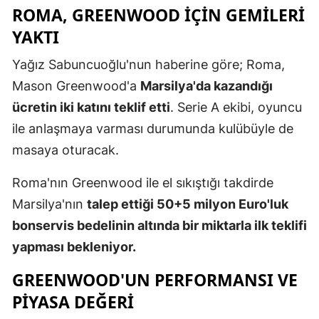
ROMA, GREENWOOD İÇİN GEMİLERİ
Mersin
YAKTI
İstanbul
Yağız Sabuncuoğlu'nun haberine göre; Roma,
İzmir
Mason Greenwood'a
Marsilya'da kazandığı
ücretin iki katını teklif etti
. Serie A ekibi, oyuncu
Kars
ile anlaşmaya varması durumunda kulübüyle de
Kastamonu
masaya oturacak.
Kayseri
Roma'nın Greenwood ile el sıkıştığı takdirde
Kırklareli
Marsilya'nın
talep ettiği 50+5 milyon Euro'luk
Kırşehir
bonservis bedelinin altında bir miktarla ilk teklifi
yapması bekleniyor.
Kocaeli
GREENWOOD'UN PERFORMANSI VE
Konya
PİYASA DEĞERİ
Kütahya