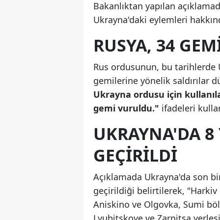
Bakanlıktan yapılan açıklamada
Ukrayna'daki eylemleri hakkında
RUSYA, 34 GEM
Rus ordusunun, bu tarihlerde U
gemilerine yönelik saldırılar 
Ukrayna ordusu için kullanıl
gemi vuruldu."
ifadeleri kulla
UKRAYNA'DA 8 
GEÇIRILDI
Açıklamada Ukrayna'da son bir
geçirildiği belirtilerek, "Hark
Aniskino ve Olgovka, Sumi bölg
Lyubitskoye ve Zarnitsa yerleşim