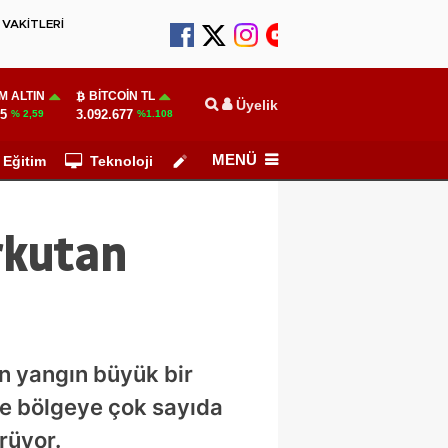
VAKİTLERİ
M ALTIN
BITCOIN TL
Üyelik
55
3.092.677
% 2,59
%1.108
MENÜ
Eğitim
Teknoloji
Köşe Yazarları
rkutan
an yangın büyük bir
ne bölgeye çok sayıda
rüyor.