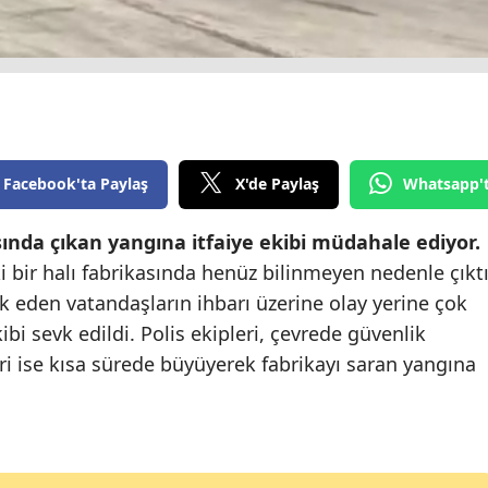
Edirne
Elazığ
Erzincan
Erzurum
Facebook'ta Paylaş
X'de Paylaş
Whatsapp'
Eskişehir
sında çıkan yangına itfaiye ekibi müdahale ediyor.
Gaziantep
 bir halı fabrikasında henüz bilinmeyen nedenle çıktı
Giresun
rk eden vatandaşların ihbarı üzerine olay yerine çok
kibi sevk edildi. Polis ekipleri, çevrede güvenlik
Gümüşhane
eri ise kısa sürede büyüyerek fabrikayı saran yangına
Hakkari
Hatay
Isparta