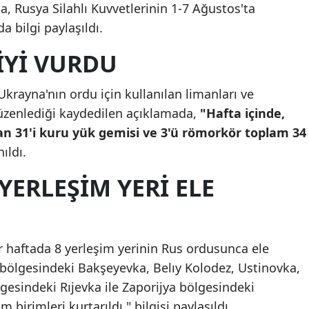
, Rusya Silahlı Kuvvetlerinin 1-7 Ağustos'ta
Yozgat
 bilgi paylaşıldı.
Zonguldak
İYİ VURDU
Aksaray
krayna'nın ordu için kullanılan limanları ve
Bayburt
düzenlediği kaydedilen açıklamada,
"Hafta içinde,
an 31'i kuru yük gemisi ve 3'ü römorkör toplam 34
Karaman
nıldı.
Kırıkkale
YERLEŞIM YERI ELE
Batman
Şırnak
 haftada 8 yerleşim yerinin Rus ordusunca ele
Bartın
iv bölgesindeki Bakşeyevka, Belıy Kolodez, Ustinovka,
Ardahan
esindeki Rıjevka ile Zaporijya bölgesindeki
 birimleri kurtarıldı." bilgisi paylaşıldı.
Iğdır