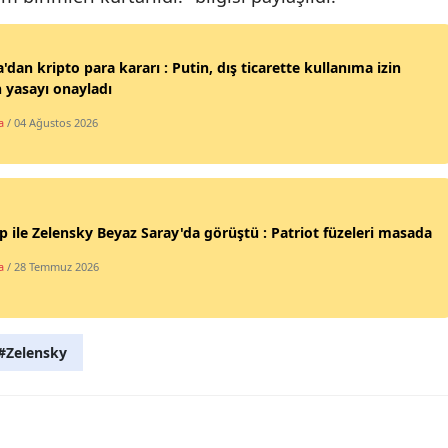
Yalova
'dan kripto para kararı : Putin, dış ticarette kullanıma izin
Karabük
 yasayı onayladı
Kilis
a
/ 04 Ağustos 2026
Osmaniye
Düzce
 ile Zelensky Beyaz Saray'da görüştü : Patriot füzeleri masada
a
/ 28 Temmuz 2026
#Zelensky