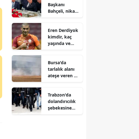
Başkanı
çökertildi
Bahçeli, nikah
şahidi oldu
Eren Derdiyok
kimdir, kaç
yaşında ve
hangi
takımlarda
Bursa'da
oynadı?
tarlalık alanı
ateşe veren 16
yaşındaki
şüpheli
Trabzon'da
yakalandı
dolandırıcılık
şebekesine
operasyon : 5
şüpheli
tutuklandı