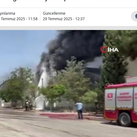
Bilecik
yınlanma
Güncellenme
Bingöl
 Temmuz 2025 - 11:58
29 Temmuz 2025 - 12:37
Bitlis
Bolu
Burdur
Bursa
Çanakkale
Çankırı
Çorum
Denizli
Diyarbakır