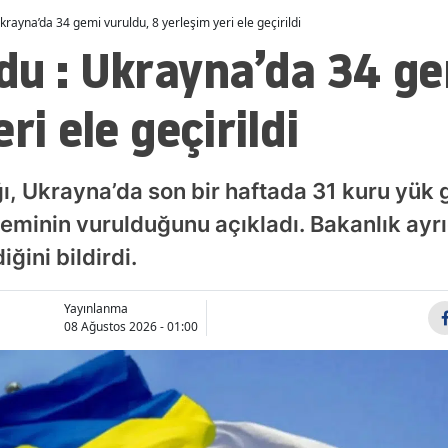
rayna’da 34 gemi vuruldu, 8 yerleşim yeri ele geçirildi
Malatya
du : Ukrayna’da 34 ge
Manisa
ri ele geçirildi
Kahramanmaraş
Mardin
, Ukrayna’da son bir haftada 31 kuru yük 
Muğla
minin vurulduğunu açıkladı. Bakanlık ayrı
Muş
iğini bildirdi.
Nevşehir
Yayınlanma
Niğde
08 Ağustos 2026 - 01:00
Ordu
Rize
Sakarya