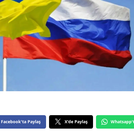
Samsun
Siirt
Sinop
Sivas
Tekirdağ
Tokat
Trabzon
Tunceli
Şanlıurfa
Uşak
Facebook'ta Paylaş
X'de Paylaş
Whatsapp'
Van