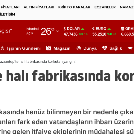
 FİYATLARI
ALTIN FİYATLARI
KRİPTO PARALAR
ECZANELER
NAMAZ 
İLETİŞİM
Adana
26
°
DOLAR
EURO
GRA
İstanbul
Adıyaman
çisi"
Açık
47,7436
55,2510
6.660,
%0.18
%0.32
Afyonkarahisar
İşçinin Gündemi
Magazin
Dünya
Sağlık
Ağrı
aziantep'te halı fabrikasında korkutan yangın!
Amasya
 halı fabrikasında ko
Ankara
Antalya
Artvin
rikasında henüz bilinmeyen bir nedenle çık
Aydın
ları fark eden vatandaşların ihbarı üzeri
Balıkesir
rine gelen itfaiye ekiplerinin müdahalesi sü