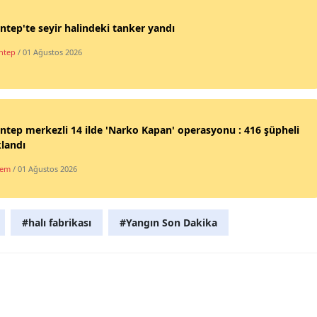
Mersin
ntep'te seyir halindeki tanker yandı
İstanbul
ntep
/ 01 Ağustos 2026
İzmir
Kars
ntep merkezli 14 ilde 'Narko Kapan' operasyonu : 416 şüpheli
Kastamonu
landı
Kayseri
dem
/ 01 Ağustos 2026
Kırklareli
#halı fabrikası
#Yangın Son Dakika
Kırşehir
Kocaeli
Konya
Kütahya