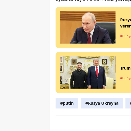
Rusya
veren
#Düny
Trump
#Düny
#putin
#Rusya Ukrayna