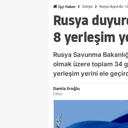
Dünya
Rusya duyurdu : Uk
İşçi Haber
Rusya duyur
8 yerleşim ye
Rusya Savunma Bakanlığı
olmak üzere toplam 34 ge
yerleşim yerini ele geçird
Damla Eroğlu
Editör