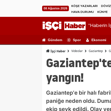
KÖŞE YAZARLARI
DÖVİZ
08 Ağustos 2026
HAVA DURUMU
KÜNYE
"Haberin İş
Gündem
Spor
Ekonomi
Videolar
Gaziantep
G
İşçi Haber
Gaziantep'te
yangın!
Gaziantep'e bir halı fab
paniğe neden oldu. Duman
ekip sevk edildi. Olay ye