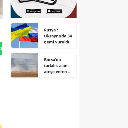
Rusya :
Ukrayna’da 34
gemi vuruldu
tan Gönder
Bursa'da
tarlalık alanı
.
ateşe veren 16
yaşındaki
şüpheli
yakalandı