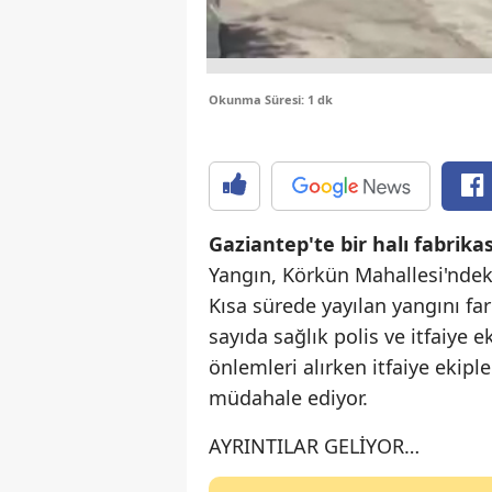
Okunma Süresi: 1 dk
Gaziantep'te bir halı fabrika
Yangın, Körkün Mahallesi'ndeki
Kısa sürede yayılan yangını fa
sayıda sağlık polis ve itfaiye e
önlemleri alırken itfaiye ekipl
müdahale ediyor.
AYRINTILAR GELİYOR…