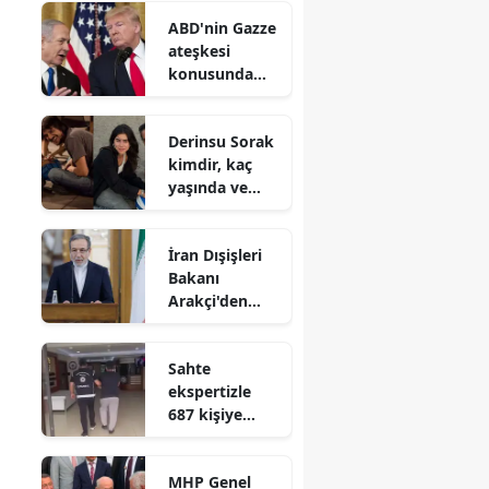
dünyasının iş
ABD'nin Gazze
birliği uzak
ateşkesi
değil, yakındır
konusunda
İsrail'e baskı
yaptığı iddiası
Derinsu Sorak
kimdir, kaç
yaşında ve
hangi
filmlerde
İran Dışişleri
oynadı?
Bakanı
Arakçi'den
Müslümanlara
'birlik' çağrısı
Sahte
ekspertizle
687 kişiye
vatandaşlık
kazandıran
MHP Genel
suç örgütü