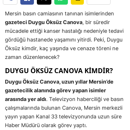
Yozgat
Mersin basın camiasının tanınan isimlerinden
gazeteci Duygu Öksüz Canova
, bir süredir
Zonguldak
mücadele ettiği kanser hastalığı nedeniyle tedavi
Aksaray
gördüğü hastanede yaşamını yitirdi. Peki, Duygu
Bayburt
Öksüz kimdir, kaç yaşında ve cenaze töreni ne
zaman düzenlenecek?
Karaman
DUYGU ÖKSÜZ CANOVA KIMDIR?
Kırıkkale
Duygu Öksüz Canova, uzun yıllar Mersin’de
Batman
gazetecilik alanında görev yapan isimler
Şırnak
arasında yer aldı
. Televizyon haberciliği ve basın
Bartın
çalışmalarında bulunan Canova, Mersin merkezli
yayın yapan Kanal 33 televizyonunda uzun süre
Ardahan
Haber Müdürü olarak görev yaptı.
Iğdır