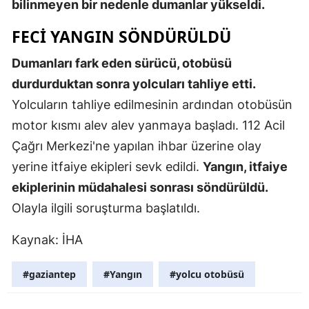
bilinmeyen bir nedenle dumanlar yükseldi.
Mersin
FECİ YANGIN SÖNDÜRÜLDÜ
İstanbul
Dumanları fark eden sürücü, otobüsü
İzmir
durdurduktan sonra yolcuları tahliye etti.
Yolcuların tahliye edilmesinin ardından otobüsün
Kars
motor kısmı alev alev yanmaya başladı. 112 Acil
Kastamonu
Çağrı Merkezi'ne yapılan ihbar üzerine olay
Kayseri
yerine itfaiye ekipleri sevk edildi.
Yangın, itfaiye
ekiplerinin müdahalesi sonrası söndürüldü.
Kırklareli
Olayla ilgili soruşturma başlatıldı.
Kırşehir
Kaynak: İHA
Kocaeli
Konya
#gaziantep
#Yangın
#yolcu otobüsü
Kütahya