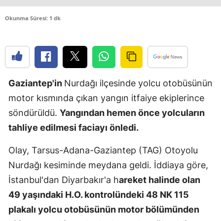
Edirne
Okunma Süresi: 1 dk
Elazığ
Erzincan
Erzurum
Gaziantep'in
Nurdağı ilçesinde yolcu otobüsünün
Eskişehir
motor kısmında çıkan yangın itfaiye ekiplerince
söndürüldü.
Yangından hemen önce yolcuların
Gaziantep
tahliye edilmesi faciayı önledi.
Giresun
Olay, Tarsus-Adana-Gaziantep (TAG) Otoyolu
Gümüşhan
Nurdağı kesiminde meydana geldi. İddiaya göre,
Hakkari
İstanbul'dan Diyarbakır'a h
areket halinde olan
49 yaşındaki H.O. kontrolündeki 48 NK 115
Hatay
plakalı yolcu otobüsünün motor bölümünden
Isparta