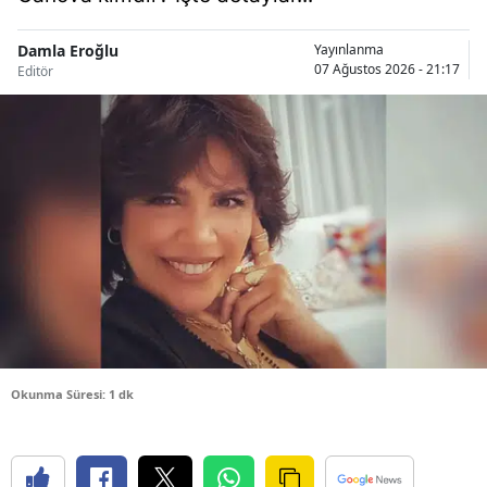
Samsun
Damla Eroğlu
Yayınlanma
07 Ağustos 2026 - 21:17
Editör
Siirt
Sinop
Sivas
Tekirdağ
Tokat
Trabzon
Tunceli
Şanlıurfa
Okunma Süresi: 1 dk
Uşak
Van