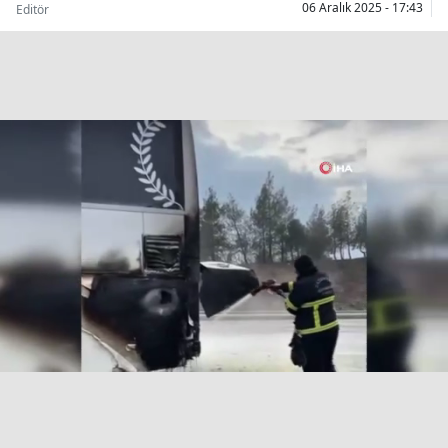
06 Aralık 2025 - 17:43
Editör
Bilecik
Bingöl
Bitlis
Bolu
Burdur
Bursa
Çanakkale
Çankırı
Çorum
Denizli
Diyarbakır