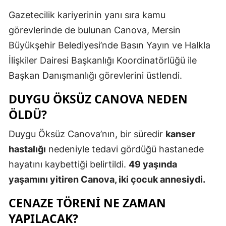
Gazetecilik kariyerinin yanı sıra kamu
Yalova
görevlerinde de bulunan Canova, Mersin
Karabük
Büyükşehir Belediyesi’nde Basın Yayın ve Halkla
İlişkiler Dairesi Başkanlığı Koordinatörlüğü ile
Kilis
Başkan Danışmanlığı görevlerini üstlendi.
Osmaniye
DUYGU ÖKSÜZ CANOVA NEDEN
Düzce
ÖLDÜ?
Duygu Öksüz Canova’nın, bir süredir
kanser
hastalığı
nedeniyle tedavi gördüğü hastanede
hayatını kaybettiği belirtildi.
49 yaşında
yaşamını yitiren Canova, iki çocuk annesiydi.
CENAZE TÖRENI NE ZAMAN
YAPILACAK?