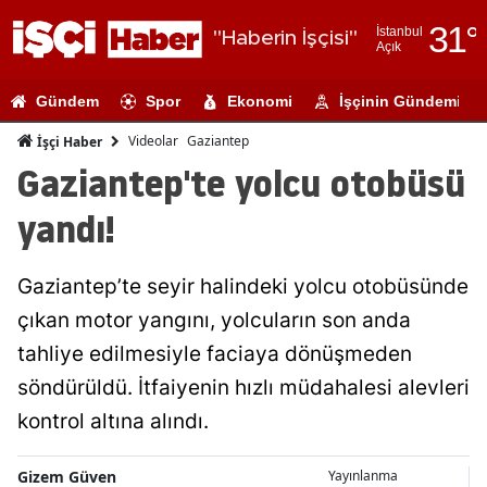
31
°
İstanbul
"Haberin İşçisi"
Açık
Adana
Gündem
Spor
Ekonomi
İşçinin Gündemi
Adıyaman
Videolar
Gaziantep
İşçi Haber
Afyonkarahi
Gaziantep'te yolcu otobüsü
Ağrı
yandı!
Amasya
Gaziantep’te seyir halindeki yolcu otobüsünde
Ankara
çıkan motor yangını, yolcuların son anda
Antalya
tahliye edilmesiyle faciaya dönüşmeden
Artvin
söndürüldü. İtfaiyenin hızlı müdahalesi alevleri
kontrol altına alındı.
Aydın
Balıkesir
Gizem Güven
Yayınlanma