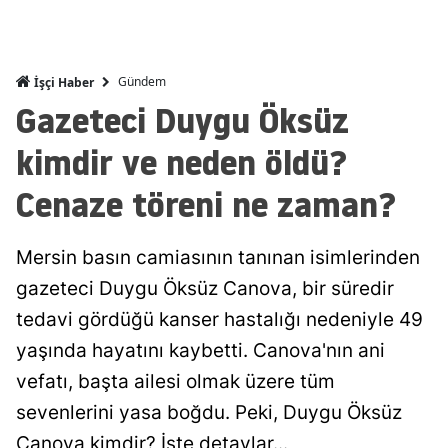
Malatya
Manisa
Gündem
İşçi Haber
Gazeteci Duygu Öksüz
Kahramanm
kimdir ve neden öldü?
Mardin
Cenaze töreni ne zaman?
Muğla
Muş
Mersin basın camiasının tanınan isimlerinden
Nevşehir
gazeteci Duygu Öksüz Canova, bir süredir
tedavi gördüğü kanser hastalığı nedeniyle 49
Niğde
yaşında hayatını kaybetti. Canova'nın ani
Ordu
vefatı, başta ailesi olmak üzere tüm
Rize
sevenlerini yasa boğdu. Peki, Duygu Öksüz
Sakarya
Canova kimdir? İşte detaylar...