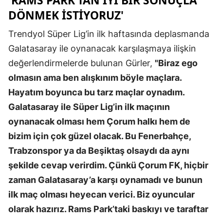
'RAMS PARK’TAN IYI BIR SONUÇLA
DÖNMEK ISTIYORUZ'
Trendyol Süper Lig’in ilk haftasında deplasmanda
Galatasaray ile oynanacak karşılaşmaya ilişkin
değerlendirmelerde bulunan Gürler,
"Biraz ego
olmasın ama ben alışkınım böyle maçlara.
Hayatım boyunca bu tarz maçlar oynadım.
Galatasaray ile Süper Lig’in ilk maçının
oynanacak olması hem Çorum halkı hem de
bizim için çok güzel olacak. Bu Fenerbahçe,
Trabzonspor ya da Beşiktaş olsaydı da aynı
şekilde cevap verirdim. Çünkü Çorum FK, hiçbir
zaman Galatasaray’a karşı oynamadı ve bunun
ilk maç olması heyecan verici. Biz oyuncular
olarak hazırız. Rams Park’taki baskıyı ve taraftar