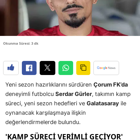
Yozgat
Zonguldak
Aksaray
Okunma Süresi: 3 dk
Bayburt
Karaman
Kırıkkale
Yeni sezon hazırlıklarını sürdüren
Çorum FK’da
Batman
deneyimli futbolcu
Serdar Gürler
, takımın kamp
Şırnak
süreci, yeni sezon hedefleri ve
Galatasaray
ile
oynanacak karşılaşmaya ilişkin
Bartın
değerlendirmelerde bulundu.
Ardahan
'KAMP SÜRECI VERIMLI GEÇIYOR'
Iğdır