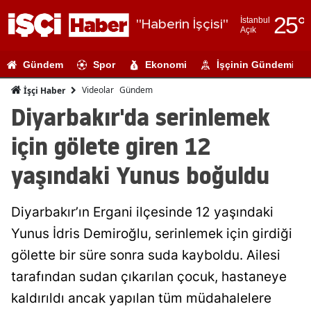
25
°
İstanbul
"Haberin İşçisi"
Açık
Adana
Gündem
Spor
Ekonomi
İşçinin Gündemi
Adıyaman
Videolar
Gündem
İşçi Haber
Afyonkarahi
Diyarbakır'da serinlemek
Ağrı
için gölete giren 12
Amasya
yaşındaki Yunus boğuldu
Ankara
Diyarbakır’ın Ergani ilçesinde 12 yaşındaki
Antalya
Yunus İdris Demiroğlu, serinlemek için girdiği
Artvin
gölette bir süre sonra suda kayboldu. Ailesi
Aydın
tarafından sudan çıkarılan çocuk, hastaneye
kaldırıldı ancak yapılan tüm müdahalelere
Balıkesir