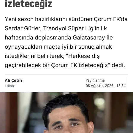
izleteceğiz
Samsun
Yeni sezon hazırlıklarını sürdüren Çorum FK’da
Siirt
Serdar Gürler, Trendyol Süper Lig’in ilk
Sinop
haftasında deplasmanda Galatasaray ile
oynayacakları maçta iyi bir sonuç almak
Sivas
istediklerini belirterek, "Herkese diş
Tekirdağ
geçirebilecek bir Çorum FK izleteceğiz" dedi.
Tokat
Ali Çetin
Yayınlanma
Trabzon
08 Ağustos 2026 - 13:54
Editör
Tunceli
Şanlıurfa
Uşak
Van