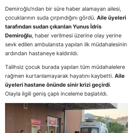
Mersin
Demiroğlu’ndan bir süre haber alamayan ailesi,
çocuklarının suda çırpındığını gördü.
Aile üyeleri
İstanbul
tarafından sudan çıkarılan Yunus İdris
İzmir
Demiroğlu
, haber verilmesi üzerine olay yerine
sevk edilen ambulansta yapılan ilk müdahalesinin
Kars
ardından hastaneye kaldırıldı.
Kastamonu
Talihsiz çocuk burada yapılan tüm müdahalelere
Kayseri
rağmen kurtarılamayarak hayatını kaybetti.
Aile
Kırklareli
üyeleri hastane önünde sinir krizi geçirdi
.
Olayla ilgili geniş çaplı inceleme başlatıldı.
Kırşehir
Kocaeli
Konya
Kütahya