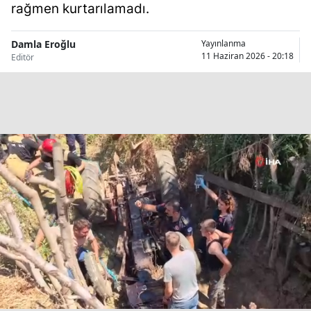
rağmen kurtarılamadı.
Bilecik
Bingöl
Damla Eroğlu
Yayınlanma
11 Haziran 2026 - 20:18
Editör
Bitlis
Bolu
Burdur
Bursa
Çanakkale
Çankırı
Çorum
Denizli
Diyarbakır