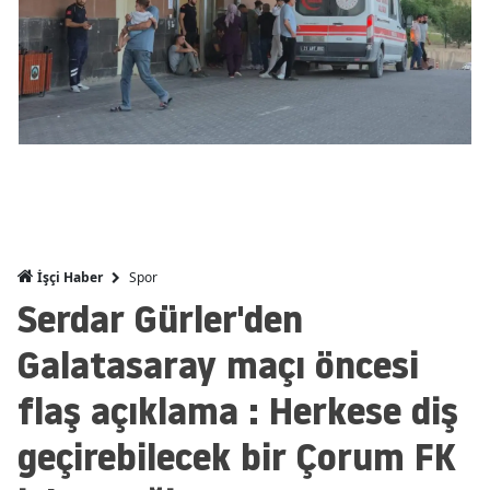
Malatya
Manisa
Kahramanm
Mardin
Muğla
Muş
Spor
İşçi Haber
Nevşehir
Serdar Gürler'den
Niğde
Galatasaray maçı öncesi
Ordu
flaş açıklama : Herkese diş
Rize
geçirebilecek bir Çorum FK
Sakarya