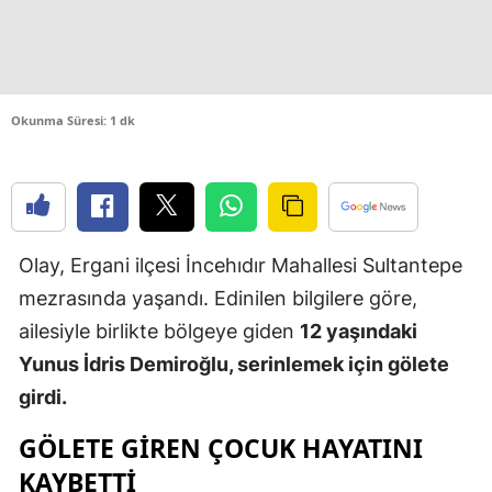
Edirne
Elazığ
Erzincan
Okunma Süresi: 1 dk
Erzurum
Eskişehir
Gaziantep
Olay, Ergani ilçesi İncehıdır Mahallesi Sultantepe
mezrasında yaşandı. Edinilen bilgilere göre,
Giresun
ailesiyle birlikte bölgeye giden
12 yaşındaki
Gümüşhan
Yunus İdris Demiroğlu, serinlemek için gölete
Hakkari
girdi.
Hatay
GÖLETE GIREN ÇOCUK HAYATINI
KAYBETTI
Isparta