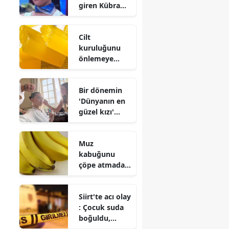
giren Kübra
çıkarma
Satılmış
kararları
kimdir ve evli
Cilt
mi?
kuruluğunu
önlemeye
yardımcı olan
sabunlar :
Bir dönemin
Doğru ürün
'Dünyanın en
seçimi büyük
güzel kızı'
fark yaratıyor
evlendi!
Gelinliği olay
Muz
oldu
kabuğunu
çöpe atmadan
önce bir kez
daha düşünün
Siirt'te acı olay
: İşte
: Çocuk suda
değerlendirebi
boğuldu,
leceğiniz 6
babası