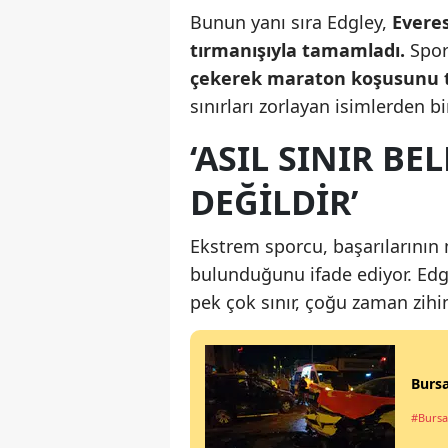
Bunun yanı sıra Edgley,
Everes
tırmanışıyla tamamladı.
Spor
çekerek maraton koşusunu
sınırları zorlayan isimlerden bi
‘ASIL SINIR BE
DEĞILDIR’
Ekstrem sporcu, başarılarının 
bulunduğunu ifade ediyor. Edg
pek çok sınır, çoğu zaman zihi
Bursa
#Bursa