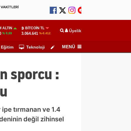
VAKİTLERİ
 ALTIN
BITCOIN TL
Üyelik
0
3.064.641
% 0,09
%-0.412
MENÜ
Eğitim
Teknoloji
Köşe Yazarları
n sporcu :
tu
ipe tırmanan ve 1.4
eninin değil zihinsel