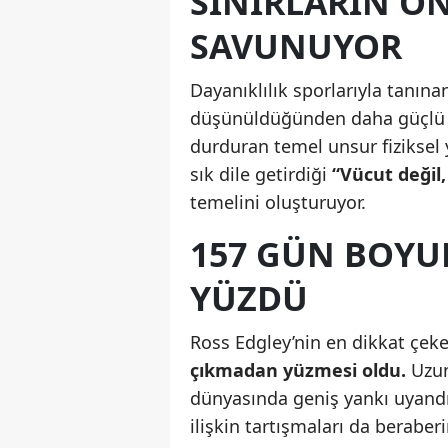
SINIRLARIN Ö
SAVUNUYOR
Dayanıklılık sporlarıyla tanı
düşünüldüğünden daha güçlü o
durduran temel unsur fiziksel ye
sık dile getirdiği
“Vücut değil
temelini oluşturuyor.
157 GÜN BOYU
YÜZDÜ
Ross Edgley’nin en dikkat çeke
çıkmadan yüzmesi oldu.
Uzun
dünyasında geniş yankı uyand
ilişkin tartışmaları da beraberi