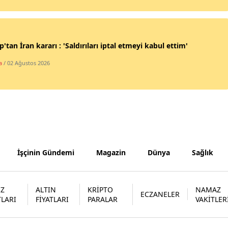
Samsun
Siirt
'tan İran kararı : 'Saldırıları iptal etmeyi kabul ettim'
Sinop
a
/ 02 Ağustos 2026
Sivas
Tekirdağ
Tokat
Trabzon
İşçinin Gündemi
Magazin
Dünya
Sağlık
Tunceli
Şanlıurfa
İZ
ALTIN
KRİPTO
NAMAZ
ECZANELER
TLARI
FİYATLARI
PARALAR
VAKİTLER
Uşak
Van