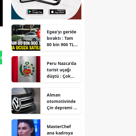
Egea'yı geride
bıraktı : Tam
80 bin 900 TL
daha ucuza
satılıyor
tan Gönder
Peru Nazca'da
turist uçağı
düştü : Çok
sayıda kişi
hayatını
Alman
kaybetti
otomotivinde
Çin depremi :
Dev
markalardan
MasterChef
tarihi küçülme
ana kadroya
ve işten