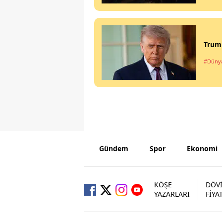
Trump
#Düny
Gündem
Spor
Ekonomi
KÖŞE
DÖV
YAZARLARI
FİYA