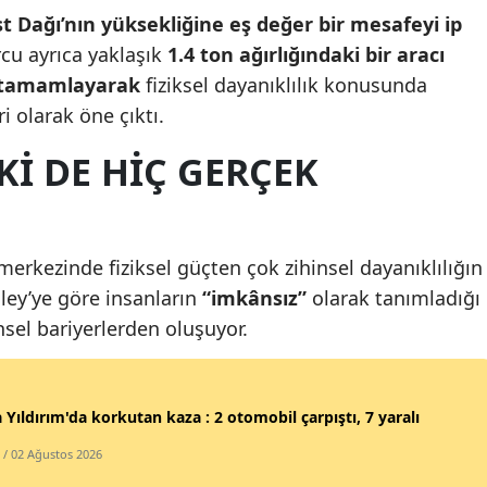
t Dağı’nın yüksekliğine eş değer bir mesafeyi ip
Malatya
cu ayrıca yaklaşık
1.4 ton ağırlığındaki bir aracı
Manisa
 tamamlayarak
fiziksel dayanıklılık konusunda
ri olarak öne çıktı.
Kahramanmaraş
LKI DE HIÇ GERÇEK
Mardin
Muğla
Muş
merkezinde fiziksel güçten çok zihinsel dayanıklılığın
ley’ye göre insanların
“imkânsız”
olarak tanımladığı
Nevşehir
nsel bariyerlerden oluşuyor.
Niğde
Ordu
 Yıldırım'da korkutan kaza : 2 otomobil çarpıştı, 7 yaralı
Rize
/ 02 Ağustos 2026
Sakarya