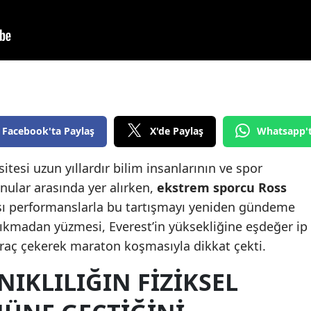
Edirne
Elazığ
Erzincan
Erzurum
Facebook'ta Paylaş
X'de Paylaş
Whatsapp'
Eskişehir
Gaziantep
tesi uzun yıllardır bilim insanlarının ve spor
onular arasında yer alırken,
ekstrem sporcu Ross
Giresun
ışı performanslarla bu tartışmayı yeniden gündeme
Gümüşhane
 çıkmadan yüzmesi, Everest’in yüksekliğine eşdeğer ip
araç çekerek maraton koşmasıyla dikkat çekti.
Hakkari
NIKLILIĞIN FIZIKSEL
Hatay
Isparta