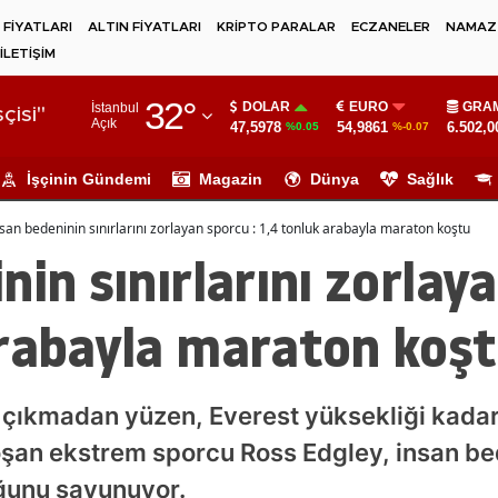
 FİYATLARI
ALTIN FİYATLARI
KRİPTO PARALAR
ECZANELER
NAMAZ 
İLETİŞİM
Adana
32
°
DOLAR
EURO
GRAM
İstanbul
Adıyaman
çisi"
Açık
47,5978
54,9861
6.502,0
%0.05
%-0.07
Afyonkarahisar
İşçinin Gündemi
Magazin
Dünya
Sağlık
Ağrı
san bedeninin sınırlarını zorlayan sporcu : 1,4 tonluk arabayla maraton koştu
Amasya
nin sınırlarını zorlaya
Ankara
arabayla maraton koş
Antalya
Artvin
çıkmadan yüzen, Everest yüksekliği kadar 
Aydın
şan ekstrem sporcu Ross Edgley, insan bed
Balıkesir
duğunu savunuyor.