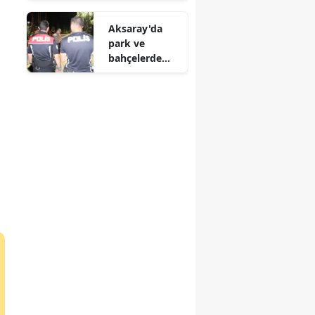
pratik yöntem
akıntıya
Aksaray'da
kapıldı
park ve
bahçelerde
sıkı denetim