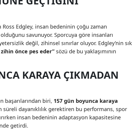
NÜNE GEÇTIĞINI
Mersin
İstanbul
nan Ross Edgley, insan bedeninin çoğu zaman
İzmir
lduğunu savunuyor. Sporcuya göre insanları
tersizlik değil, zihinsel sınırlar oluyor. Edgley’nin sık
Kars
, zihin önce pes eder”
sözü de bu yaklaşımının
Kastamonu
Kayseri
NCA KARAYA ÇIKMADAN
Kırklareli
Kırşehir
n başarılarından biri,
157 gün boyunca karaya
Kocaeli
 süreli dayanıklılık gerektiren bu performans, spor
ırırken insan bedeninin adaptasyon kapasitesine
Konya
nde getirdi.
Kütahya