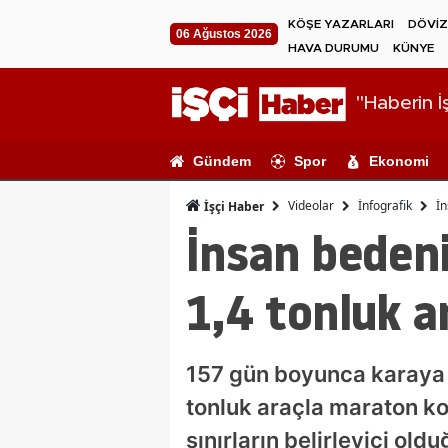
KÖŞE YAZARLARI
DÖVİZ
06 Ağustos 2026
HAVA DURUMU
KÜNYE
"Haberin İş
Gündem
Spor
Ekonomi
Videolar
İnfografik
İn
İşçi Haber
İnsan bedeni
1,4 tonluk 
157 gün boyunca karaya 
tonluk araçla maraton ko
sınırların belirleyici ol