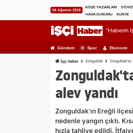
KÖŞE YAZARLARI
DÖVİZ
08 Ağustos 2026
HAVA DURUMU
KÜNYE
"Haberin İş
Gündem
Spor
Ekonomi
Zonguldak
Zonguldak'ta 7
İşçi Haber
Zonguldak'ta
alev yandı
Zonguldak’ın Ereğli ilçes
nedenle yangın çıktı. Kı
hızla tahliye edildi. İtf