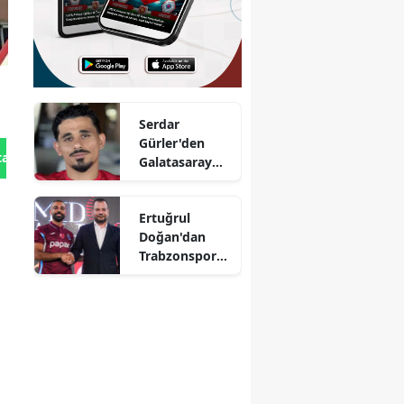
Serdar
Gürler'den
tan Gönder
Galatasaray
maçı öncesi
flaş açıklama
Ertuğrul
Doğan'dan
Trabzonspor
taraftarına
kombine
çağrısı