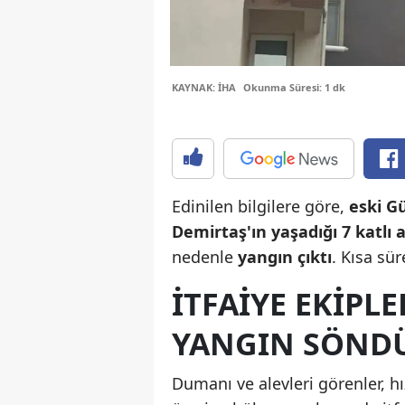
KAYNAK: İHA
Okunma Süresi: 1 dk
Edinilen bilgilere göre,
eski G
Demirtaş'ın yaşadığı 7 katlı
nedenle
yangın çıktı
. Kısa sü
ITFAIYE EKIPL
YANGIN SÖND
Dumanı ve alevleri görenler, h