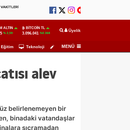
VAKİTLERİ
M ALTIN
BITCOIN TL
Üyelik
55
3.096.041
% 2,59
%0.368
MENÜ
Eğitim
Teknoloji
Köşe Yazarları
atısı alev
nüz belirlenemeyen bir
en, binadaki vatandaşlar
 binalara sıçramadan