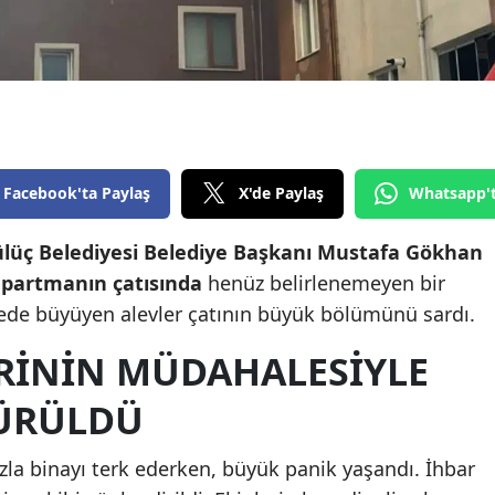
Edirne
Elazığ
Erzincan
Erzurum
Facebook'ta Paylaş
X'de Paylaş
Whatsapp'
Eskişehir
ülüç Belediyesi Belediye Başkanı Mustafa Gökhan
Gaziantep
 apartmanın çatısında
henüz belirlenemeyen bir
Giresun
rede büyüyen alevler çatının büyük bölümünü sardı.
Gümüşhane
ERININ MÜDAHALESIYLE
Hakkari
ÜRÜLDÜ
Hatay
ızla binayı terk ederken, büyük panik yaşandı. İhbar
Isparta