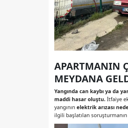
APARTMANIN Ç
MEYDANA GEL
Yangında can kaybı ya da y
maddi hasar oluştu.
İtfaiye e
yangının
elektrik arızası ned
ilgili başlatılan soruşturmanı