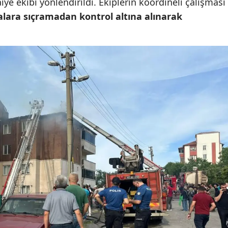
iye ekibi yönlendirildi. Ekiplerin koordineli çalışması
Mersin
alara sıçramadan kontrol altına alınarak
İstanbul
İzmir
Kars
Kastamonu
Kayseri
Kırklareli
Kırşehir
Kocaeli
Konya
Kütahya