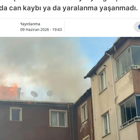
layda can kaybı ya da yaralanma yaşanmadı.
Bilecik
Bingöl
Yayınlanma
09 Haziran 2026 - 19:43
Bitlis
Bolu
Burdur
Bursa
Çanakkale
Çankırı
Çorum
Denizli
Diyarbakır