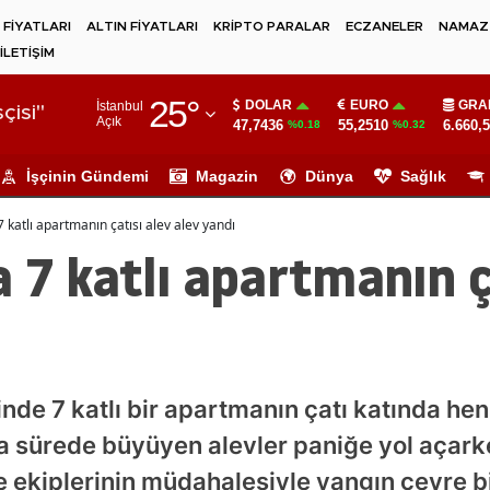
 FİYATLARI
ALTIN FİYATLARI
KRİPTO PARALAR
ECZANELER
NAMAZ 
İLETİŞİM
Adana
25
°
DOLAR
EURO
GRA
İstanbul
Adıyaman
çisi"
Açık
47,7436
55,2510
6.660,
%0.18
%0.32
Afyonkarahisar
İşçinin Gündemi
Magazin
Dünya
Sağlık
Ağrı
 katlı apartmanın çatısı alev alev yandı
Amasya
 7 katlı apartmanın ç
Ankara
Antalya
Artvin
inde 7 katlı bir apartmanın çatı katında he
Aydın
sa sürede büyüyen alevler paniğe yol açark
Balıkesir
aiye ekiplerinin müdahalesiyle yangın çevre