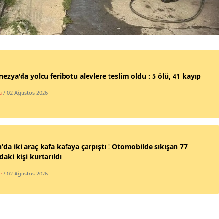
Yozgat
Zonguldak
Aksaray
ezya'da yolcu feribotu alevlere teslim oldu : 5 ölü, 41 kayıp
Bayburt
a
/ 02 Ağustos 2026
Karaman
Kırıkkale
Batman
'da iki araç kafa kafaya çarpıştı ! Otomobilde sıkışan 77
daki kişi kurtarıldı
Şırnak
e
/ 02 Ağustos 2026
Bartın
Ardahan
Iğdır