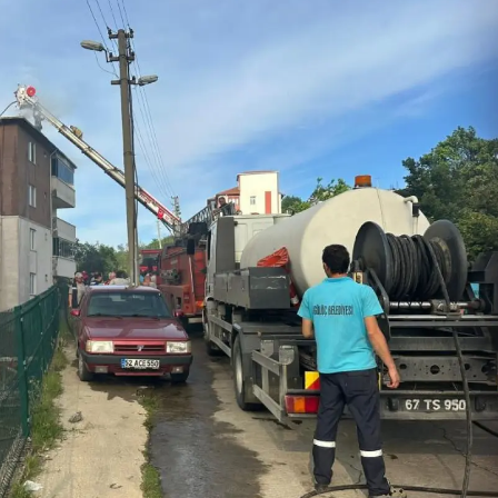
Samsun
Siirt
Sinop
Sivas
Tekirdağ
Tokat
Trabzon
Tunceli
Şanlıurfa
Uşak
Van