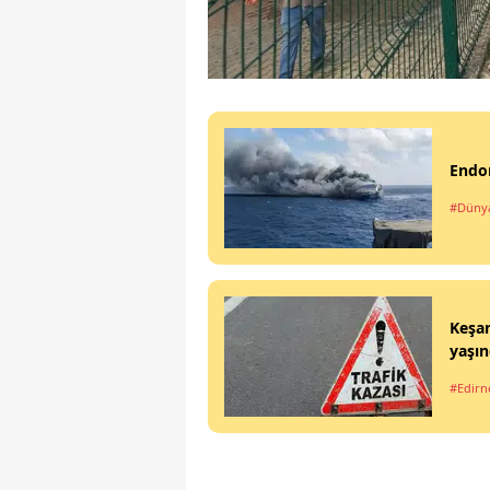
Endon
#Düny
Keşan
yaşın
#Edirn