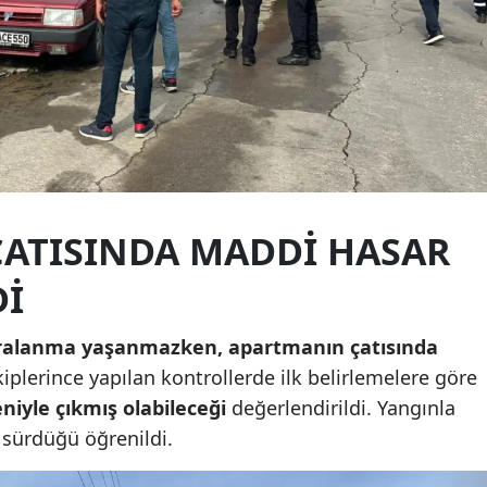
Malatya
Manisa
Kahramanmaraş
Mardin
Muğla
ATISINDA MADDI HASAR
Muş
DI
Nevşehir
aralanma yaşanmazken, apartmanın çatısında
Niğde
kiplerince yapılan kontrollerde ilk belirlemelere göre
Ordu
eniyle çıkmış olabileceği
değerlendirildi. Yangınla
Rize
n sürdüğü öğrenildi.
Sakarya