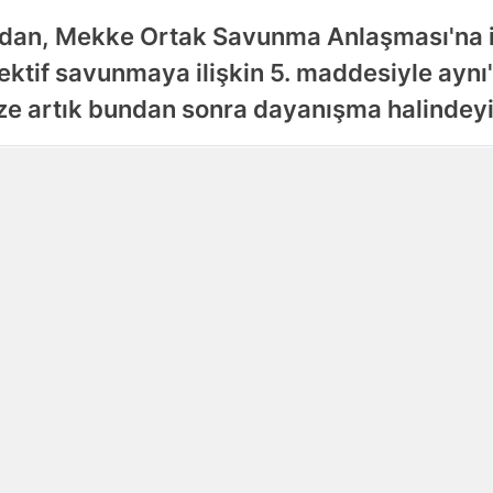
idan, Mekke Ortak Savunma Anlaşması'na il
Samsun
ktif savunmaya ilişkin 5. maddesiyle aynı
Siirt
imize artık bundan sonra dayanışma halindeyiz
Sinop
Yayınlanma
Sivas
08 Ağustos 2026 - 21:38
Tekirdağ
Tokat
Trabzon
Tunceli
Şanlıurfa
Uşak
Van