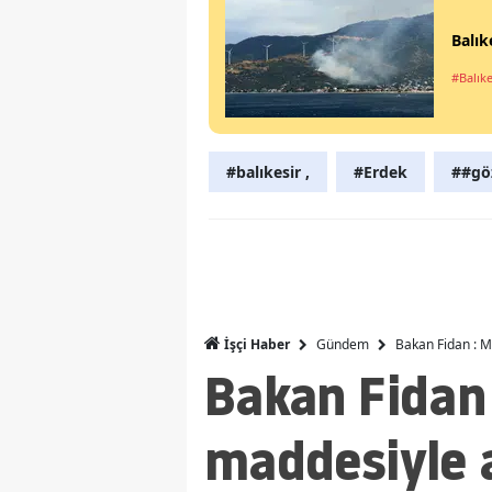
Balık
#Balıke
#balıkesir ,
#Erdek
##göz
Gündem
Bakan Fidan : 
İşçi Haber
Bakan Fidan
maddesiyle 