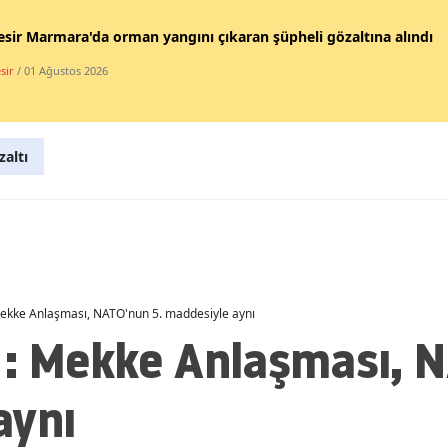
Malatya
esir Marmara'da orman yangını çıkaran şüpheli gözaltına alındı
Manisa
sir
/ 01 Ağustos 2026
Kahramanmaraş
Mardin
altı
Muğla
Muş
Nevşehir
Mekke Anlaşması, NATO'nun 5. maddesiyle aynı
Niğde
 : Mekke Anlaşması, N
Ordu
aynı
Rize
Sakarya