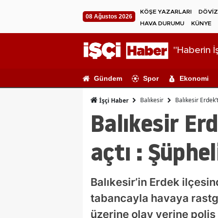
KÖŞE YAZARLARI
DÖVİZ
08 Ağustos 2026
HAVA DURUMU
KÜNYE
"Haberin İş
Gündem
Spor
Ekonomi
Balıkesir
Balıkesir Erdek’
İşçi Haber
Balıkesir Er
açtı : Şüphel
Balıkesir’in Erdek ilçesi
tabancayla havaya rastge
üzerine olay yerine polis 