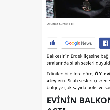
Okunma Süresi: 1 dk
Balıkesir’in Erdek ilçesine bağ
sıralarında silah sesleri duyuld
Edinilen bilgilere göre,
Ö.Y. e
ateş etti.
Silah sesleri çevred
bölgeye çok sayıda polis ve sağ
EVININ BALKO