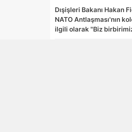
Dışişleri Bakanı Hakan F
NATO Antlaşması'nın kole
ilgili olarak "Biz birbir
Damla Eroğlu
Editör