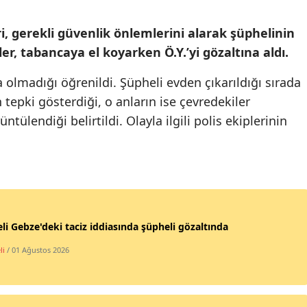
Mersin
ri, gerekli güvenlik önlemlerini alarak şüphelinin
İstanbul
er, tabancaya el koyarken Ö.Y.’yi gözaltına aldı.
İzmir
olmadığı öğrenildi. Şüpheli evden çıkarıldığı sırada
tepki gösterdiği, o anların ise çevredekiler
Kars
ntülendiği belirtildi. Olayla ilgili polis ekiplerinin
Kastamonu
Kayseri
Kırklareli
Kırşehir
li Gebze'deki taciz iddiasında şüpheli gözaltında
Kocaeli
li
/ 01 Ağustos 2026
Konya
Kütahya