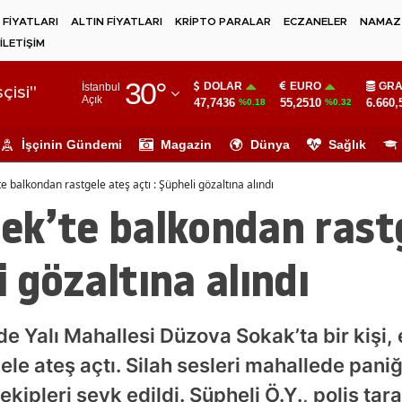
 FİYATLARI
ALTIN FİYATLARI
KRİPTO PARALAR
ECZANELER
NAMAZ 
İLETİŞİM
Adana
30
°
DOLAR
EURO
GRA
İstanbul
Adıyaman
çisi"
Açık
47,7436
55,2510
6.660,
%0.18
%0.32
Afyonkarahisar
İşçinin Gündemi
Magazin
Dünya
Sağlık
Ağrı
te balkondan rastgele ateş açtı : Şüpheli gözaltına alındı
Amasya
dek’te balkondan rast
Ankara
i gözaltına alındı
Antalya
Artvin
nde Yalı Mahallesi Düzova Sokak’ta bir kişi
Aydın
le ateş açtı. Silah sesleri mahallede pani
Balıkesir
ekipleri sevk edildi. Şüpheli Ö.Y., polis tar