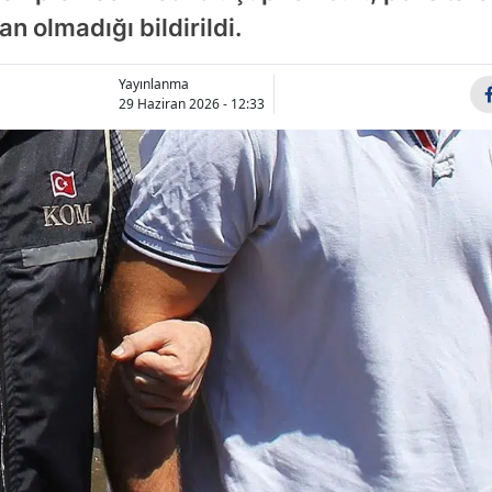
n olmadığı bildirildi.
Bilecik
Bingöl
Yayınlanma
29 Haziran 2026 - 12:33
Bitlis
Bolu
Burdur
Bursa
Çanakkale
Çankırı
Çorum
Denizli
Diyarbakır