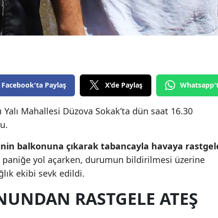
Edirne
Elazığ
Erzincan
Erzurum
Facebook'ta Paylaş
X'de Paylaş
Whatsapp'
Eskişehir
lı Yalı Mahallesi Düzova Sokak’ta dün saat 16.30
Gaziantep
u.
Giresun
vinin balkonuna çıkarak tabancayla havaya rastgel
Gümüşhane
e paniğe yol açarken, durumun bildirilmesi üzerine
Hakkari
lık ekibi sevk edildi.
Hatay
NUNDAN RASTGELE ATEŞ
Isparta