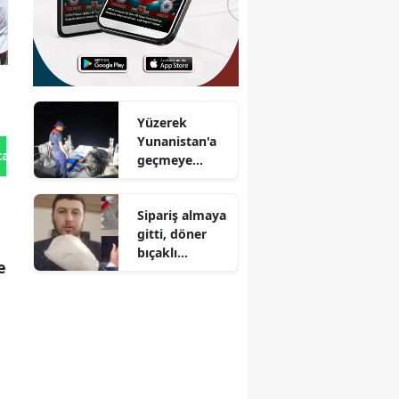
Yüzerek
Yunanistan'a
tan Gönder
geçmeye
çalıştılar :
Bodrum
Sipariş almaya
açıklarında 2
gitti, döner
düzensiz
bıçaklı
göçmen
e
saldırıya
yakalandı
uğradı