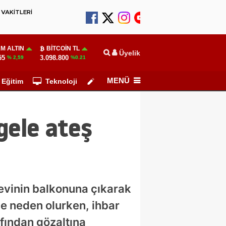
VAKİTLERİ
M ALTIN
BITCOIN TL
Üyelik
55
3.098.800
% 2,59
%0.21
MENÜ
Eğitim
Teknoloji
Köşe Yazarları
gele ateş
, evinin balkonuna çıkarak
ğe neden olurken, ihbar
afından gözaltına