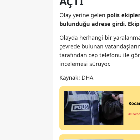
AÇTI
Olay yerine gelen
polis ekiple
bulunduğu adrese girdi. Ekipl
Olayda herhangi bir yaralanma 
çevrede bulunan vatandaşların 
tarafından cep telefonu ile görü
incelemesi sürüyor.
Kaynak: DHA
Kocae
#Kocae