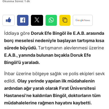
Okunma Süresi: 1 dk
Edirne
Elazığ
Erzincan
İddiaya göre
Doruk Efe Bingöl ile E.A.B. arasında
Erzurum
borç meselesi nedeniyle başlayan tartışma kısa
Eskişehir
sürede büyüdü.
Tartışmanın alevlenmesi üzerine
E.A.B., yanında bulunan bıçakla Doruk Efe
Gaziantep
Bingöl’ü yaraladı.
Giresun
İhbar üzerine bölgeye sağlık ve polis ekipleri sevk
Gümüşhan
edildi.
Olay yerinde yapılan ilk müdahalenin
Hakkari
ardından ağır yaralı olarak Fırat Üniversitesi
Hastanesi’ne kaldırılan Bingöl, doktorların tüm
Hatay
müdahalelerine rağmen hayatını kaybetti.
Isparta