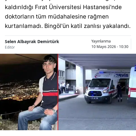
kaldırıldığı Fırat Üniversitesi Hastanesi'nde
Bilecik
doktorların tüm müdahalesine rağmen
Bingöl
kurtarılamadı. Bingöl'ün katil zanlısı yakalandı.
Bitlis
Selen Albayrak Demirtürk
Yayınlanma
Bolu
10 Mayıs 2026 - 10:30
Editör
Burdur
Bursa
Çanakkale
Çankırı
Çorum
Denizli
Diyarbakır