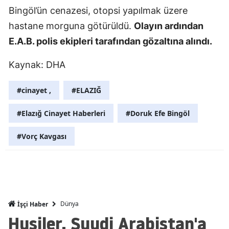
Bingöl’ün cenazesi, otopsi yapılmak üzere
Mersin
hastane morguna götürüldü.
Olayın ardından
İstanbul
E.A.B. polis ekipleri tarafından gözaltına alındı.
İzmir
Kaynak: DHA
Kars
#cinayet ,
#ELAZIĞ
Kastamonu
#Elazığ Cinayet Haberleri
#Doruk Efe Bingöl
Kayseri
#Vorç Kavgası
Kırklareli
Kırşehir
Kocaeli
Konya
Dünya
İşçi Haber
Husiler, Suudi Arabistan'a
Kütahya