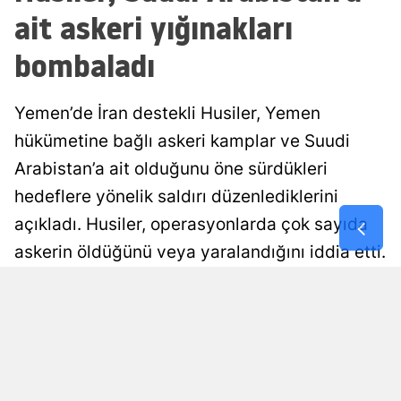
ait askeri yığınakları
Malatya
bombaladı
Manisa
Kahramanm
Yemen’de İran destekli Husiler, Yemen
Mardin
hükümetine bağlı askeri kamplar ve Suudi
Arabistan’a ait olduğunu öne sürdükleri
Muğla
hedeflere yönelik saldırı düzenlediklerini
Muş
açıkladı. Husiler, operasyonlarda çok sayıda
Nevşehir
askerin öldüğünü veya yaralandığını iddia etti.
Niğde
Damla Eroğlu
Yayınlanma
06 Ağustos 2026 - 20:15
Editör
Ordu
Rize
Sakarya