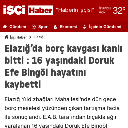
32
°
İstanbul
"Haberin İşçisi"
Açık
Adana
Gündem
Spor
Ekonomi
İşçinin Gündemi
Adıyaman
Elazığ
İşçi Haber
Afyonkarahi
Elazığ’da borç kavgası kanlı
Ağrı
bitti : 16 yaşındaki Doruk
Amasya
Efe Bingöl hayatını
Ankara
kaybetti
Antalya
Elazığ Yıldızbağları Mahallesi'nde dün gece
Artvin
borç meselesi yüzünden çıkan tartışma facia
Aydın
ile sonuçlandı. E.A.B. tarafından bıçakla ağır
Balıkesir
yaralanan 16 yaşındaki Doruk Efe Bingöl,