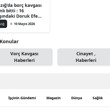
azığ’da borç kavgası
Bilecik
lı bitti : 16
şındaki Doruk Efe
Bingöl
ngöl hayatını
azığ
10 Mayıs 2026
Bitlis
ybetti
Bolu
i Konular
Burdur
Vorç Kavgası
Cinayet ,
Bursa
Haberleri
Haberleri
Çanakkale
Çankırı
Çorum
Denizli
İşçinin Gündemi
Magazin
Dünya
Sağlık
Diyarbakır