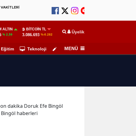
VAKİTLERİ
 ALTIN
BITCOIN TL
Üyelik
5
3.086.693
% 2,59
%-0.282
MENÜ
Eğitim
Teknoloji
Köşe Yazarları
e son dakika Doruk Efe Bingöl
 Bingöl haberleri