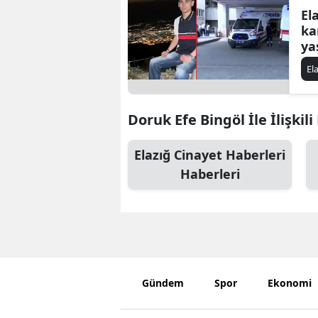
El
kan
ya
Bi
El
ka
Doruk Efe Bingöl İle İlişkil
Elazığ Cinayet Haberleri
Haberleri
Gündem
Spor
Ekonomi