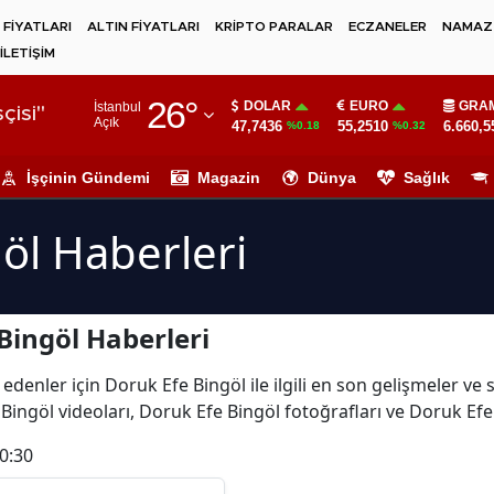
 FİYATLARI
ALTIN FİYATLARI
KRİPTO PARALAR
ECZANELER
NAMAZ 
İLETİŞİM
Adana
26
°
DOLAR
EURO
GRAM
İstanbul
Adıyaman
çisi"
Açık
47,7436
55,2510
6.660,5
%0.18
%0.32
Afyonkarahisar
İşçinin Gündemi
Magazin
Dünya
Sağlık
Ağrı
öl Haberleri
Amasya
Ankara
Bingöl Haberleri
Antalya
Artvin
edenler için Doruk Efe Bingöl ile ilgili en son gelişmeler v
Bingöl videoları, Doruk Efe Bingöl fotoğrafları ve Doruk Efe
Aydın
0:30
Balıkesir