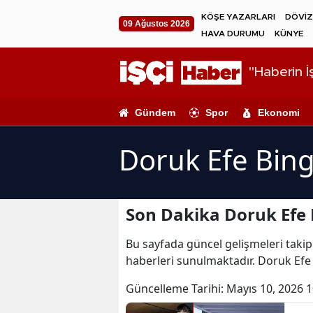
KÖŞE YAZARLARI
DÖVİZ
09 Ağustos 2026
HAVA DURUMU
KÜNYE
"Haberin İş
Gündem
Spor
Ekonomi
Doruk Efe Bing
Son Dakika Doruk Efe 
Bu sayfada güncel gelişmeleri takip 
haberleri sunulmaktadır. Doruk Efe 
Güncelleme Tarihi:
Mayıs 10, 2026 1