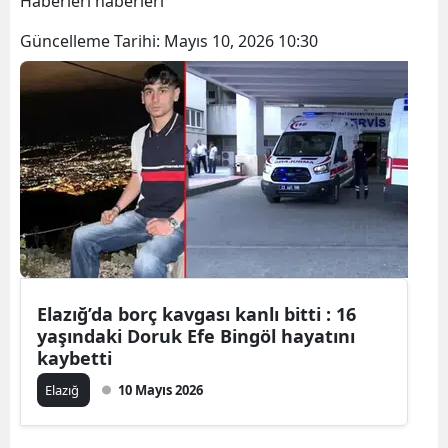
Haberleri haberleri
Bilecik
Güncelleme Tarihi:
Mayıs 10, 2026 10:30
Bingöl
Bitlis
Bolu
Burdur
Bursa
Çanakkale
Çankırı
Elazığ’da borç kavgası kanlı bitti : 16
yaşındaki Doruk Efe Bingöl hayatını
Çorum
kaybetti
Elazığ
10 Mayıs 2026
Denizli
Diyarbakır