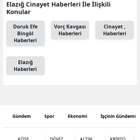
Elazığ Cinayet Haberleri İle İlişkili
Edirne
Konular
Elazığ
Doruk Efe
Vorç Kavgası
Cinayet ,
Bingöl
Haberleri
Haberleri
Erzincan
Haberleri
Erzurum
Eskişehir
Elazığ
Haberleri
Gaziantep
Giresun
Gümüşhan
Hakkari
Gündem
Spor
Ekonomi
İşçinin Gündemi
Hatay
Isparta
KÖŞE
DÖVİZ
ALTIN
KRİPTO