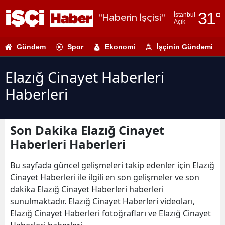
31
°
İstanbul
"Haberin İşçisi"
Açık
Adana
Gündem
Spor
Ekonomi
İşçinin Gündemi
Adıyaman
Afyonkarahi
Elazığ Cinayet Haberleri
Haberleri
Ağrı
Amasya
Son Dakika Elazığ Cinayet
Ankara
Haberleri Haberleri
Antalya
Bu sayfada güncel gelişmeleri takip edenler için Elazığ
Artvin
Cinayet Haberleri ile ilgili en son gelişmeler ve son
dakika Elazığ Cinayet Haberleri haberleri
Aydın
sunulmaktadır. Elazığ Cinayet Haberleri videoları,
Elazığ Cinayet Haberleri fotoğrafları ve Elazığ Cinayet
Balıkesir