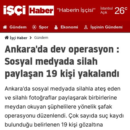
26
°
İstanbul
"Haberin İşçisi"
Açık
Adana
Gündem
Spor
Ekonomi
İşçinin Gündemi
Adıyaman
Gündem
İşçi Haber
Afyonkarahi
Ankara'da dev operasyon :
Ağrı
Sosyal medyada silah
Amasya
paylaşan 19 kişi yakalandı
Ankara
Ankara’da sosyal medyada silahla ateş eden
Antalya
ve silahlı fotoğraflar paylaşarak birbirlerine
Artvin
meydan okuyan şüphelilere yönelik şafak
Aydın
operasyonu düzenlendi. Çok sayıda suç kaydı
bulunduğu belirlenen 19 kişi gözaltına
Balıkesir