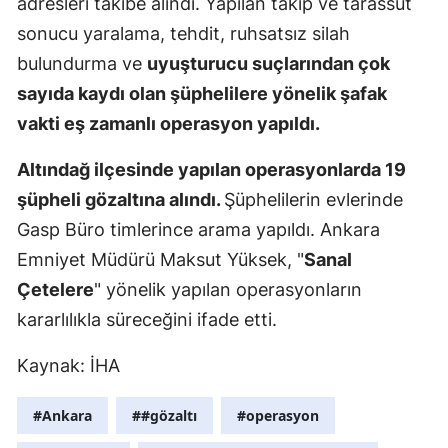
adresleri takibe alındı. Yapılan takip ve tarassut
Mersin
sonucu yaralama, tehdit, ruhsatsız silah
bulundurma ve
uyuşturucu suçlarından çok
İstanbul
sayıda kaydı olan şüphelilere yönelik şafak
İzmir
vakti eş zamanlı operasyon yapıldı.
Kars
Altındağ ilçesinde yapılan operasyonlarda 19
Kastamonu
şüpheli gözaltına alındı.
Şüphelilerin evlerinde
Gasp Büro timlerince arama yapıldı. Ankara
Kayseri
Emniyet Müdürü Maksut Yüksek, "
Sanal
Kırklareli
Çetelere
" yönelik yapılan operasyonların
Kırşehir
kararlılıkla süreceğini ifade etti.
Kocaeli
Kaynak: İHA
Konya
#Ankara
##gözaltı
#operasyon
Kütahya