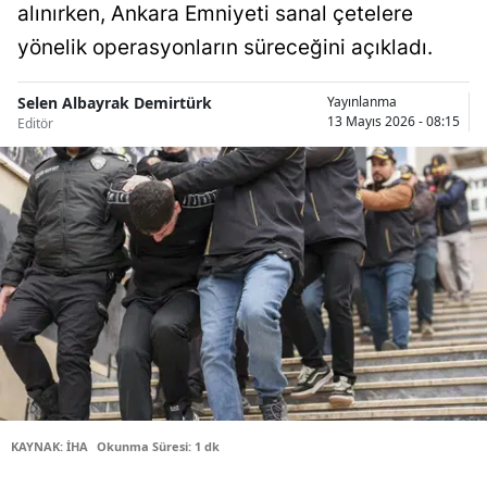
alınırken, Ankara Emniyeti sanal çetelere
Bilecik
yönelik operasyonların süreceğini açıkladı.
Bingöl
Selen Albayrak Demirtürk
Yayınlanma
Bitlis
13 Mayıs 2026 - 08:15
Editör
Bolu
Burdur
Bursa
Çanakkale
Çankırı
Çorum
Denizli
KAYNAK: İHA
Okunma Süresi: 1 dk
Diyarbakır