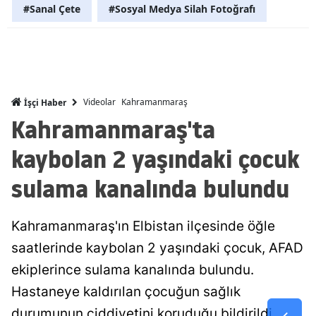
#Sanal Çete
#Sosyal Medya Silah Fotoğrafı
Malatya
Manisa
Kahramanm
Videolar
Kahramanmaraş
İşçi Haber
Mardin
Kahramanmaraş'ta
Muğla
kaybolan 2 yaşındaki çocuk
Muş
sulama kanalında bulundu
Nevşehir
Niğde
Kahramanmaraş'ın Elbistan ilçesinde öğle
saatlerinde kaybolan 2 yaşındaki çocuk, AFAD
Ordu
ekiplerince sulama kanalında bulundu.
Rize
Hastaneye kaldırılan çocuğun sağlık
Sakarya
durumunun ciddiyetini koruduğu bildirildi.