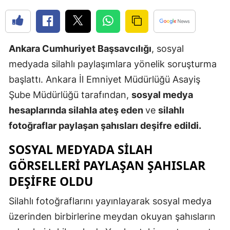
Edirne
Elazığ
Ankara Cumhuriyet Başsavcılığı
, sosyal
Erzincan
medyada silahlı paylaşımlara yönelik soruşturma
Erzurum
başlattı. Ankara İl Emniyet Müdürlüğü Asayiş
Şube Müdürlüğü tarafından,
sosyal medya
Eskişehir
hesaplarında silahla ateş eden
ve
silahlı
Gaziantep
fotoğraflar paylaşan şahısları deşifre edildi.
Giresun
SOSYAL MEDYADA SILAH
Gümüşhan
GÖRSELLERI PAYLAŞAN ŞAHISLAR
DEŞIFRE OLDU
Hakkari
Silahlı fotoğraflarını yayınlayarak sosyal medya
Hatay
üzerinden birbirlerine meydan okuyan şahısların
Isparta