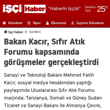
25
°
İstanbul
"Haberin İşçisi"
Açık
Adana
Gündem
Spor
Ekonomi
İşçinin Gündemi
Adıyaman
Gündem
İşçi Haber
Afyonkarahi
Bakan Kacır, Sıfır Atık
Ağrı
Forumu kapsamında
Amasya
görüşmeler gerçekleştirdi
Ankara
Sanayi ve Teknoloji Bakanı Mehmet Fatih
Antalya
Kacır, sosyal medya hesabından yaptığı
Artvin
paylaşımda Uluslararası Sıfır Atık Forumu
Aydın
marjında; Tanzanya, Somali ve Güney Sudan
Ticaret ve Sanayi Bakanı ile Almanya Çevre,
Balıkesir