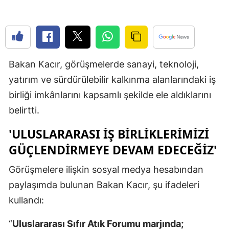
Edirne
Elazığ
Erzincan
Bakan Kacır, görüşmelerde sanayi, teknoloji,
Erzurum
yatırım ve sürdürülebilir kalkınma alanlarındaki iş
birliği imkânlarını kapsamlı şekilde ele aldıklarını
Eskişehir
belirtti.
Gaziantep
'ULUSLARARASI IŞ BIRLIKLERIMIZI
Giresun
GÜÇLENDIRMEYE DEVAM EDECEĞIZ'
Gümüşhan
Görüşmelere ilişkin sosyal medya hesabından
Hakkari
paylaşımda bulunan Bakan Kacır, şu ifadeleri
kullandı:
Hatay
Isparta
“
Uluslararası Sıfır Atık Forumu marjında;