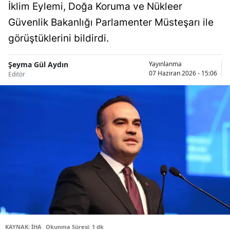
İklim Eylemi, Doğa Koruma ve Nükleer
Bilecik
Güvenlik Bakanlığı Parlamenter Müsteşarı ile
Bingöl
görüştüklerini bildirdi.
Bitlis
Şeyma Gül Aydın
Yayınlanma
07 Haziran 2026 - 15:06
Bolu
Editör
Burdur
Bursa
Çanakkale
Çankırı
Çorum
Denizli
Diyarbakır
KAYNAK: İHA
Okunma Süresi: 1 dk