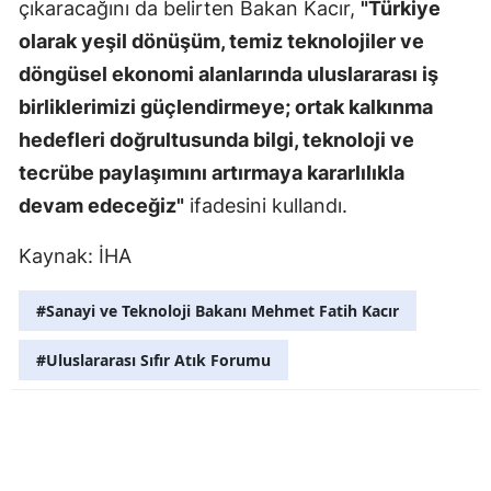
çıkaracağını da belirten Bakan Kacır,
"Türkiye
Malatya
olarak yeşil dönüşüm, temiz teknolojiler ve
döngüsel ekonomi alanlarında uluslararası iş
Manisa
birliklerimizi güçlendirmeye; ortak kalkınma
Kahramanm
hedefleri doğrultusunda bilgi, teknoloji ve
Mardin
tecrübe paylaşımını artırmaya kararlılıkla
devam edeceğiz"
ifadesini kullandı.
Muğla
Kaynak: İHA
Muş
Nevşehir
#Sanayi ve Teknoloji Bakanı Mehmet Fatih Kacır
Niğde
#Uluslararası Sıfır Atık Forumu
Ordu
Rize
Sakarya