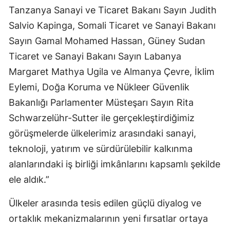
Tanzanya Sanayi ve Ticaret Bakanı Sayın Judith
Mersin
Salvio Kapinga, Somali Ticaret ve Sanayi Bakanı
İstanbul
Sayın Gamal Mohamed Hassan, Güney Sudan
Ticaret ve Sanayi Bakanı Sayın Labanya
İzmir
Margaret Mathya Ugila ve Almanya Çevre, İklim
Kars
Eylemi, Doğa Koruma ve Nükleer Güvenlik
Kastamonu
Bakanlığı Parlamenter Müsteşarı Sayın Rita
Schwarzelühr-Sutter ile gerçekleştirdiğimiz
Kayseri
görüşmelerde ülkelerimiz arasındaki sanayi,
Kırklareli
teknoloji, yatırım ve sürdürülebilir kalkınma
Kırşehir
alanlarındaki iş birliği imkânlarını kapsamlı şekilde
ele aldık.”
Kocaeli
Ülkeler arasında tesis edilen güçlü diyalog ve
Konya
ortaklık mekanizmalarının yeni fırsatlar ortaya
Kütahya