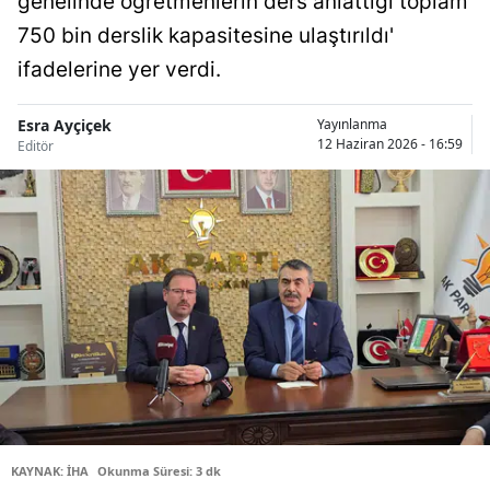
genelinde öğretmenlerin ders anlattığı toplam
Bilecik
750 bin derslik kapasitesine ulaştırıldı'
ifadelerine yer verdi.
Bingöl
Bitlis
Esra Ayçiçek
Yayınlanma
12 Haziran 2026 - 16:59
Editör
Bolu
Burdur
Bursa
Çanakkale
Çankırı
Çorum
Denizli
Diyarbakır
KAYNAK: İHA
Okunma Süresi: 3 dk