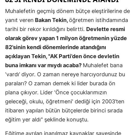
Muhalefetin geçmiş dönem bütçe eleştirilerine de
Yozgat
yanıt veren
Bakan Tekin,
öğretmen istihdamında
Zonguldak
tarihi bir rekor kırıldığını belirtti.
Devlette resmi
Aksaray
olarak görev yapan 1 milyon öğretmenin yüzde
82’sinin kendi dönemlerinde atandığını
Bayburt
açıklayan Tekin, "AK Parti’den önce devletin
Karaman
buna imkanı var mıydı acaba?
Muhalefet bana
Kırıkkale
‘vardı’ diyor. O zaman nereye harcıyordunuz bu
paraları? O zaman demek ki lider burada ön
Batman
plana çıkıyor. Lider 'Önce çocuklarımızın
Şırnak
geleceği, okulu, öğretmeni' dediği için 2003’ten
Bartın
itibaren yapılan bütün bütçelerde birinci sırada
eğitim yer aldı" şeklinde konuştu.
Ardahan
Eğitime ayrılan inanılmaz kaynaklar sayesinde
Iğdır