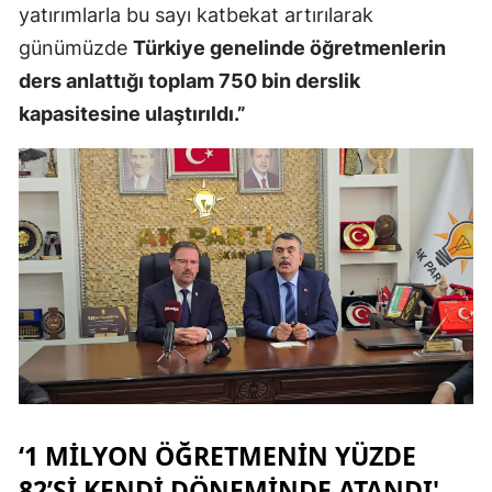
yatırımlarla bu sayı katbekat artırılarak
Samsun
günümüzde
Türkiye genelinde öğretmenlerin
ders anlattığı toplam 750 bin derslik
Siirt
kapasitesine ulaştırıldı.”
Sinop
Sivas
Tekirdağ
Tokat
Trabzon
Tunceli
Şanlıurfa
Uşak
‘1 MILYON ÖĞRETMENIN YÜZDE
82’SI KENDI DÖNEMINDE ATANDI'
Van