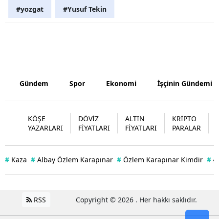
#yozgat
#Yusuf Tekin
Gündem
Spor
Ekonomi
İşçinin Gündemi
KÖŞE
DÖVİZ
ALTIN
KRİPTO
YAZARLARI
FİYATLARI
FİYATLARI
PARALAR
#
Kaza
#
Albay Özlem Karapınar
#
Özlem Karapınar Kimdir
#
#
RSS
Copyright © 2026 . Her hakkı saklıdır.