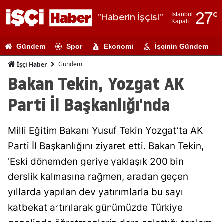
27
°
İstanbul
"Haberin İşçisi"
Kapalı
Adana
Gündem
Spor
Ekonomi
İşçinin Gündemi
Adıyaman
Gündem
İşçi Haber
Afyonkarahi
Bakan Tekin, Yozgat AK
Ağrı
Parti İl Başkanlığı'nda
Amasya
Milli Eğitim Bakanı Yusuf Tekin Yozgat’ta AK
Ankara
Parti İl Başkanlığını ziyaret etti. Bakan Tekin,
Antalya
'Eski dönemden geriye yaklaşık 200 bin
Artvin
derslik kalmasına rağmen, aradan geçen
yıllarda yapılan dev yatırımlarla bu sayı
Aydın
katbekat artırılarak günümüzde Türkiye
Balıkesir