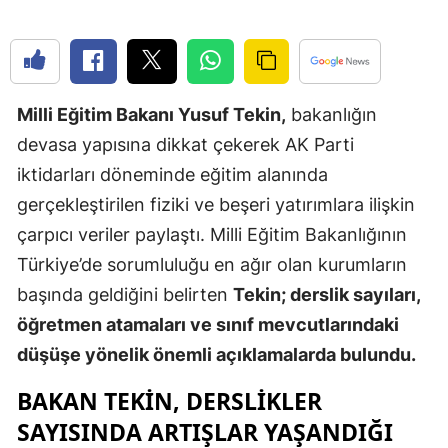
Edirne
Elazığ
Erzincan
Milli Eğitim Bakanı Yusuf Tekin,
bakanlığın
devasa yapısına dikkat çekerek AK Parti
Erzurum
iktidarları döneminde eğitim alanında
Eskişehir
gerçekleştirilen fiziki ve beşeri yatırımlara ilişkin
Gaziantep
çarpıcı veriler paylaştı. Milli Eğitim Bakanlığının
Türkiye’de sorumluluğu en ağır olan kurumların
Giresun
başında geldiğini belirten
Tekin; derslik sayıları,
Gümüşhan
öğretmen atamaları ve sınıf mevcutlarındaki
Hakkari
düşüşe yönelik önemli açıklamalarda bulundu.
Hatay
BAKAN TEKIN, DERSLIKLER
SAYISINDA ARTIŞLAR YAŞANDIĞI
Isparta