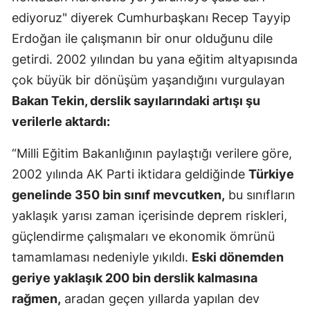
ediyoruz" diyerek Cumhurbaşkanı Recep Tayyip
Malatya
Erdoğan ile çalışmanın bir onur olduğunu dile
Manisa
getirdi. 2002 yılından bu yana eğitim altyapısında
Kahramanm
çok büyük bir dönüşüm yaşandığını vurgulayan
Bakan Tekin, derslik sayılarındaki artışı şu
Mardin
verilerle aktardı:
Muğla
“Milli Eğitim Bakanlığının paylaştığı verilere göre,
Muş
2002 yılında AK Parti iktidara geldiğinde
Türkiye
Nevşehir
genelinde 350 bin sınıf mevcutken,
bu sınıfların
yaklaşık yarısı zaman içerisinde deprem riskleri,
Niğde
güçlendirme çalışmaları ve ekonomik ömrünü
Ordu
tamamlaması nedeniyle yıkıldı.
Eski dönemden
Rize
geriye yaklaşık 200 bin derslik kalmasına
rağmen,
aradan geçen yıllarda yapılan dev
Sakarya