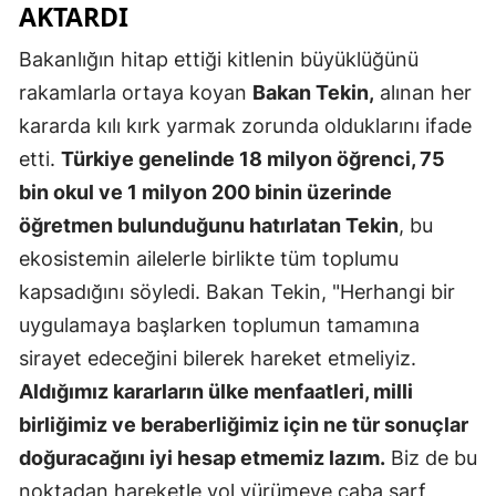
AKTARDI
Mersin
Bakanlığın hitap ettiği kitlenin büyüklüğünü
İstanbul
rakamlarla ortaya koyan
Bakan Tekin,
alınan her
İzmir
kararda kılı kırk yarmak zorunda olduklarını ifade
etti.
Türkiye genelinde 18 milyon öğrenci, 75
Kars
bin okul ve 1 milyon 200 binin üzerinde
Kastamonu
öğretmen bulunduğunu hatırlatan Tekin
, bu
ekosistemin ailelerle birlikte tüm toplumu
Kayseri
kapsadığını söyledi. Bakan Tekin, "Herhangi bir
Kırklareli
uygulamaya başlarken toplumun tamamına
Kırşehir
sirayet edeceğini bilerek hareket etmeliyiz.
Aldığımız kararların ülke menfaatleri, milli
Kocaeli
birliğimiz ve beraberliğimiz için ne tür sonuçlar
Konya
doğuracağını iyi hesap etmemiz lazım.
Biz de bu
Kütahya
noktadan hareketle yol yürümeye çaba sarf