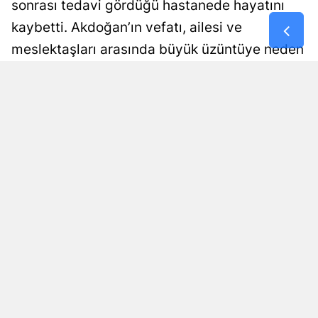
sonrası tedavi gördüğü hastanede hayatını
Samsun
kaybetti. Akdoğan’ın vefatı, ailesi ve
meslektaşları arasında büyük üzüntüye neden
Siirt
oldu.
Sinop
Damla Eroğlu
Yayınlanma
Sivas
06 Ağustos 2026 - 20:02
Editör
Tekirdağ
Tokat
Trabzon
Tunceli
Şanlıurfa
Uşak
Van