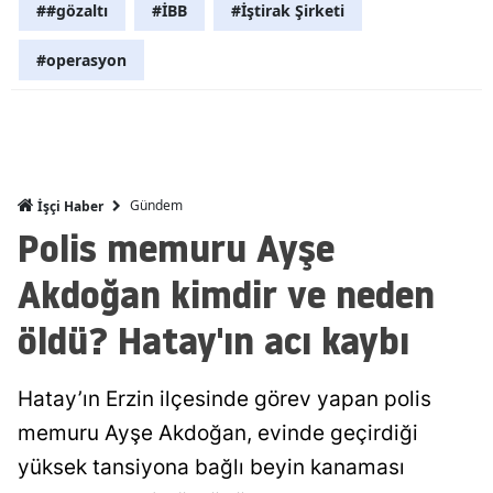
##gözaltı
#İBB
#İştirak Şirketi
Malatya
#operasyon
Manisa
Kahramanm
Mardin
Gündem
İşçi Haber
Muğla
Polis memuru Ayşe
Muş
Akdoğan kimdir ve neden
Nevşehir
öldü? Hatay'ın acı kaybı
Niğde
Ordu
Hatay’ın Erzin ilçesinde görev yapan polis
memuru Ayşe Akdoğan, evinde geçirdiği
Rize
yüksek tansiyona bağlı beyin kanaması
Sakarya