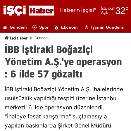
32
°
İstanbul
"Haberin İşçisi"
Açık
Adana
Gündem
Spor
Ekonomi
İşçinin Gündemi
Adıyaman
Gündem
İşçi Haber
Afyonkarahi
İBB iştiraki Boğaziçi
Ağrı
Yönetim A.Ş.'ye operasyon
Amasya
: 6 ilde 57 gözaltı
Ankara
İBB iştiraki Boğaziçi Yönetim A.Ş. ihalelerinde
Antalya
usulsüzlük yapıldığı tespiti üzerine İstanbul
Artvin
merkezli 6 ilde operasyon düzenlendi.
Aydın
"İhaleye fesat karıştırma" suçlamasıyla
yapılan baskınlarda Şirket Genel Müdürü
Balıkesir