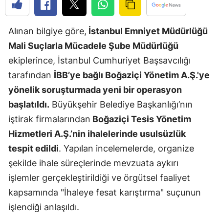
Edirne
Alınan bilgiye göre,
İstanbul Emniyet Müdürlüğü
Elazığ
Mali Suçlarla Mücadele Şube Müdürlüğü
Erzincan
ekiplerince, İstanbul Cumhuriyet Başsavcılığı
Erzurum
tarafından
İBB’ye bağlı Boğaziçi Yönetim A.Ş.'ye
yönelik soruşturmada yeni bir operasyon
Eskişehir
başlatıldı.
Büyükşehir Belediye Başkanlığı’nın
Gaziantep
iştirak firmalarından
Boğaziçi Tesis Yönetim
Giresun
Hizmetleri A.Ş.’nin ihalelerinde usulsüzlük
tespit edildi
. Yapılan incelemelerde, organize
Gümüşhan
şekilde ihale süreçlerinde mevzuata aykırı
Hakkari
işlemler gerçekleştirildiği ve örgütsel faaliyet
kapsamında "İhaleye fesat karıştırma" suçunun
Hatay
işlendiği anlaşıldı.
Isparta