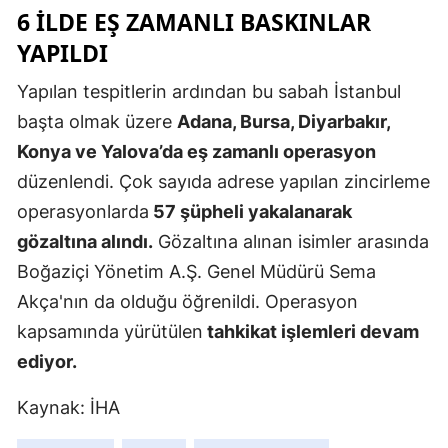
6 ILDE EŞ ZAMANLI BASKINLAR
Mersin
YAPILDI
İstanbul
Yapılan tespitlerin ardından bu sabah İstanbul
İzmir
başta olmak üzere
Adana, Bursa, Diyarbakır,
Konya ve Yalova’da eş zamanlı operasyon
Kars
düzenlendi. Çok sayıda adrese yapılan zincirleme
Kastamonu
operasyonlarda
57 şüpheli yakalanarak
Kayseri
gözaltına alındı.
Gözaltına alınan isimler arasında
Boğaziçi Yönetim A.Ş. Genel Müdürü Sema
Kırklareli
Akça'nın da olduğu öğrenildi. Operasyon
Kırşehir
kapsamında yürütülen
tahkikat işlemleri devam
Kocaeli
ediyor.
Konya
Kaynak: İHA
Kütahya