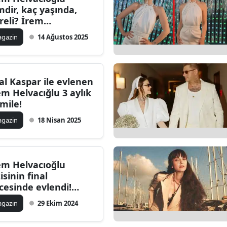
mdir, kaç yaşında,
Bilecik
reli? İrem
lvacıoğlu evli mi, eşi
Bingöl
gazin
14 Ağustos 2025
m?
Bitlis
Bolu
al Kaspar ile evlenen
em Helvacığlu 3 aylık
Burdur
mile!
Bursa
gazin
18 Nisan 2025
Çanakkale
Çankırı
em Helvacıoğlu
isinin final
Çorum
cesinde evlendi!
linliği çok
Denizli
gazin
29 Ekim 2024
nuşuldu...
Diyarbakır