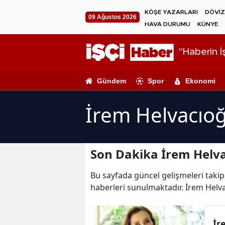
KÖŞE YAZARLARI
DÖVİZ
09 Ağustos 2026
HAVA DURUMU
KÜNYE
"Haberin İş
Gündem
Spor
Ekonomi
İrem Helvacıoğ
Son Dakika İrem Helva
Bu sayfada güncel gelişmeleri takip 
haberleri sunulmaktadır. İrem Helva
İr