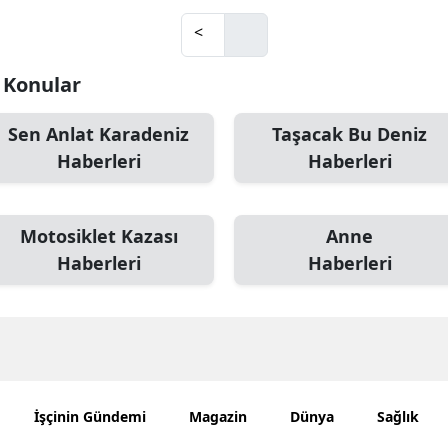
Edirne
<
Elazığ
i Konular
Erzincan
Sen Anlat Karadeniz
Taşacak Bu Deniz
Erzurum
Haberleri
Haberleri
Eskişehir
Gaziantep
Motosiklet Kazası
Anne
Haberleri
Haberleri
Giresun
Gümüşhane
Hakkari
Hatay
İşçinin Gündemi
Magazin
Dünya
Sağlık
Isparta