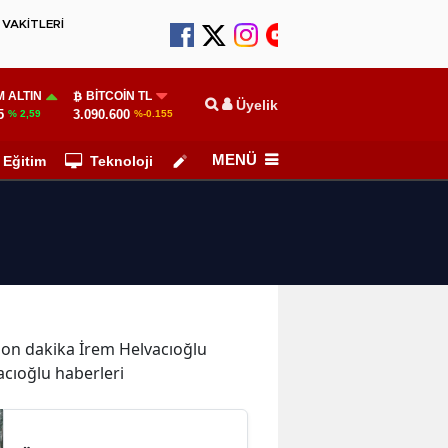
VAKİTLERİ
 ALTIN
BITCOIN TL
Üyelik
5
3.090.600
% 2,59
%-0.155
MENÜ
Eğitim
Teknoloji
Köşe Yazarları
e son dakika İrem Helvacıoğlu
acıoğlu haberleri