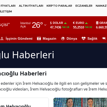
 FİYATLARI
ALTIN FİYATLARI
KRİPTO PARALAR
ECZANELER
NAMAZ 
İLETİŞİM
Adana
26
°
DOLAR
EURO
GRAM
İstanbul
Adıyaman
çisi"
Açık
47,7436
55,2510
6.660,5
%0.18
%0.32
Afyonkarahisar
İşçinin Gündemi
Magazin
Dünya
Sağlık
Ağrı
lu Haberleri
Amasya
Ankara
cıoğlu Haberleri
Antalya
Artvin
edenler için İrem Helvacıoğlu ile ilgili en son gelişmeler v
cıoğlu videoları, İrem Helvacıoğlu fotoğrafları ve İrem Helv
Aydın
Balıkesir
em Helvacıoğlu