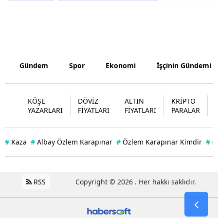
Samsun
Siirt
Sinop
Gündem
Spor
Ekonomi
İşçinin Gündemi
Sivas
Tekirdağ
KÖŞE
DÖVİZ
ALTIN
KRİPTO
YAZARLARI
FİYATLARI
FİYATLARI
PARALAR
Tokat
Trabzon
#
Kaza
#
Albay Özlem Karapınar
#
Özlem Karapınar Kimdir
#
#
Tunceli
Şanlıurfa
RSS
Copyright © 2026 . Her hakkı saklıdır.
Uşak
Van