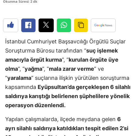
Okunma Süresi: 2 dk
Edirne
Elazığ
Erzincan
İstanbul Cumhuriyet Başsavcılığı Örgütlü Suçlar
Erzurum
Soruşturma Bürosu tarafından “
suç işlemek
Eskişehir
amacıyla örgüt kurma
”, “
kurulan örgüte üye
olma
”, “
yağma
”, “
mala zarar verme
” ve
Gaziantep
“
yaralama
” suçlarına ilişkin yürütülen soruşturma
Giresun
kapsamında
Eyüpsultan’da gerçekleşen 6 silahlı
Gümüşhan
saldırıya karıştığı belirlenen şüphelilere yönelik
operasyon düzenlendi.
Hakkari
Yapılan çalışmalarda, ilçede meydana gelen
6
Hatay
ayrı silahlı saldırıya katıldıkları tespit edilen 2’si
Isparta