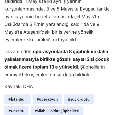
saldırıda, 1 Mayıs’ta iki ayrı iş yerinin
Malatya
kurşunlanmasında, 3 ve 5 Mayıs’ta Eyüpsultan’da
aynı iş yerinin hedef alınmasında, 6 Mayıs’ta
Manisa
Üsküdar’da Ş.F.’nin yaralandığı saldırıda ve 9
Kahramanm
Mayıs’ta Ataşehir’deki bir iş yerine yönelik
eylemlerde kullanıldığı ortaya çıktı.
Mardin
Muğla
Devam eden
operasyonlarda 8 şüphelinin daha
yakalanmasıyla birlikte gözaltı sayısı 2’si çocuk
Muş
olmak üzere toplam 13’e yükseldi.
Şüphelilerin
Nevşehir
emniyetteki işlemlerinin sürdüğü bildirildi.
Niğde
Kaynak: DHA
Ordu
#İstanbul'
#operasyon
#suç örgütü
Rize
#Gözaltu
#Silahlı Saldırı Şüphelileri
Sakarya