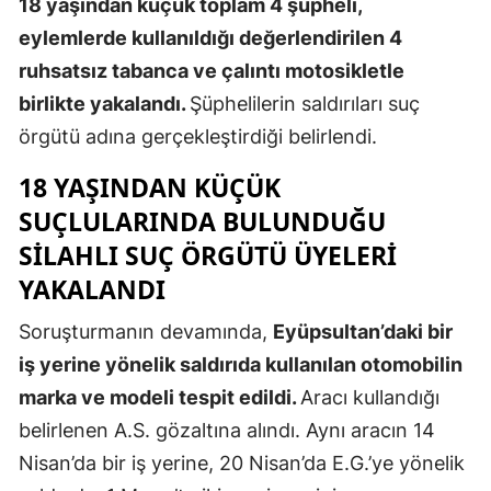
18 yaşından küçük toplam 4 şüpheli,
Mersin
eylemlerde kullanıldığı değerlendirilen 4
ruhsatsız tabanca ve çalıntı motosikletle
İstanbul
birlikte yakalandı.
Şüphelilerin saldırıları suç
İzmir
örgütü adına gerçekleştirdiği belirlendi.
Kars
18 YAŞINDAN KÜÇÜK
Kastamonu
SUÇLULARINDA BULUNDUĞU
SILAHLI SUÇ ÖRGÜTÜ ÜYELERI
Kayseri
YAKALANDI
Kırklareli
Soruşturmanın devamında,
Eyüpsultan’daki bir
Kırşehir
iş yerine yönelik saldırıda kullanılan otomobilin
Kocaeli
marka ve modeli tespit edildi.
Aracı kullandığı
belirlenen A.S. gözaltına alındı. Aynı aracın 14
Konya
Nisan’da bir iş yerine, 20 Nisan’da E.G.’ye yönelik
Kütahya