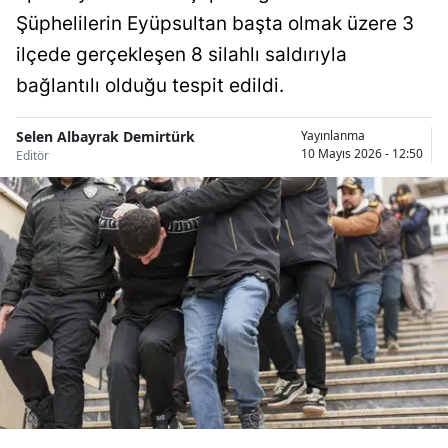
Şüphelilerin Eyüpsultan başta olmak üzere 3
Bilecik
ilçede gerçekleşen 8 silahlı saldırıyla
Bingöl
bağlantılı olduğu tespit edildi.
Bitlis
Selen Albayrak Demirtürk
Yayınlanma
Bolu
10 Mayıs 2026 - 12:50
Editör
Burdur
Bursa
Çanakkale
Çankırı
Çorum
Denizli
Diyarbakır