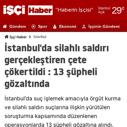
29
°
İstanbul
"Haberin İşçisi"
Açık
Adana
Gündem
Spor
Ekonomi
İşçinin Gündemi
Adıyaman
İstanbul
İşçi Haber
Afyonkarahi
İstanbul'da silahlı saldırı
Ağrı
gerçekleştiren çete
Amasya
çökertildi : 13 şüpheli
Ankara
gözaltında
Antalya
İstanbul’da suç işlemek amacıyla örgüt kurma
Artvin
ve silahlı saldırı suçlarına ilişkin yürütülen
Aydın
soruşturma kapsamında düzenlenen
Balıkesir
operasyonlarda 13 şüpheli gözaltına alındı.