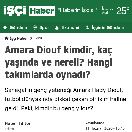
25
°
İstanbul
"Haberin İşçisi"
Açık
Adana
Gündem
Spor
Ekonomi
İşçinin Gündemi
Adıyaman
Spor
İşçi Haber
Afyonkarahi
Amara Diouf kimdir, kaç
Ağrı
yaşında ve nereli? Hangi
Amasya
takımlarda oynadı?
Ankara
Senegal'in genç yeteneği Amara Hady Diouf,
Antalya
futbol dünyasında dikkat çeken bir isim haline
Artvin
geldi. Peki, kimdir bu genç yıldız?
Aydın
Haber Editör
Yayınlanma
Balıkesir
11 Haziran 2026 - 10:40
Editör