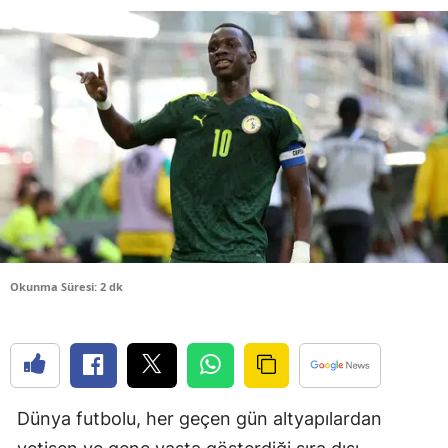
Bilecik
Bingöl
Bitlis
Bolu
Burdur
Bursa
Çanakkale
Okunma Süresi: 2 dk
Çankırı
Çorum
Denizli
Dünya futbolu, her geçen gün altyapılardan
Diyarbakır