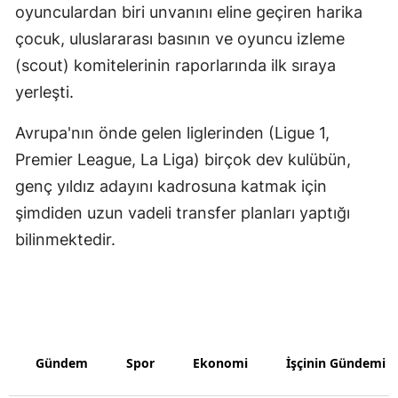
oyunculardan biri unvanını eline geçiren harika
Samsun
çocuk, uluslararası basının ve oyuncu izleme
(scout) komitelerinin raporlarında ilk sıraya
Siirt
yerleşti.
Sinop
Avrupa'nın önde gelen liglerinden (Ligue 1,
Sivas
Premier League, La Liga) birçok dev kulübün,
Tekirdağ
genç yıldız adayını kadrosuna katmak için
şimdiden uzun vadeli transfer planları yaptığı
Tokat
bilinmektedir.
Trabzon
Tunceli
Şanlıurfa
Uşak
Gündem
Spor
Ekonomi
İşçinin Gündemi
Van