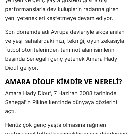
yetişen ve genç yaşta gösterdiği sıra dışı
Edirne
performanslarla dev kulüplerin radarına giren
yeni yetenekleri keşfetmeye devam ediyor.
Elazığ
Son dönemde adı Avrupa devleriyle sıkça anılan
Erzincan
ve yeşil sahalardaki hızı, tekniği, oyun zekasıyla
Erzurum
futbol otoritelerinden tam not alan isimlerin
Eskişehir
başında Senegalli genç yetenek Amara Hady
Diouf geliyor.
Gaziantep
AMARA DIOUF KIMDIR VE NERELI?
Giresun
Amara Hady Diouf, 7 Haziran 2008 tarihinde
Gümüşhan
Senegal'in Pikine kentinde dünyaya gözlerini
Hakkari
açtı.
Hatay
Henüz çok genç yaşta olmasına rağmen
Isparta
profesyonel futbol basamaklarını baş döndürücü