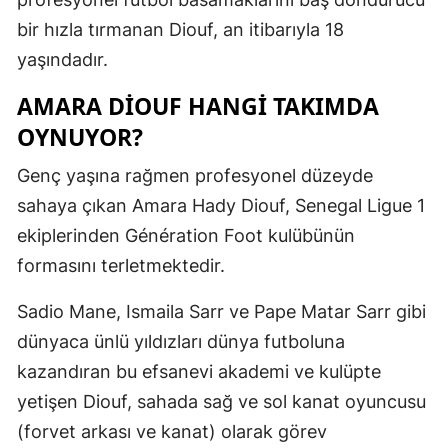
Mersin
bir hızla tırmanan Diouf, an itibarıyla 18
yaşındadır.
İstanbul
AMARA DIOUF HANGI TAKIMDA
İzmir
OYNUYOR?
Kars
Genç yaşına rağmen profesyonel düzeyde
Kastamonu
sahaya çıkan Amara Hady Diouf, Senegal Ligue 1
Kayseri
ekiplerinden Génération Foot kulübünün
formasını terletmektedir.
Kırklareli
Sadio Mane, Ismaila Sarr ve Pape Matar Sarr gibi
Kırşehir
dünyaca ünlü yıldızları dünya futboluna
Kocaeli
kazandıran bu efsanevi akademi ve kulüpte
Konya
yetişen Diouf, sahada sağ ve sol kanat oyuncusu
(forvet arkası ve kanat) olarak görev
Kütahya