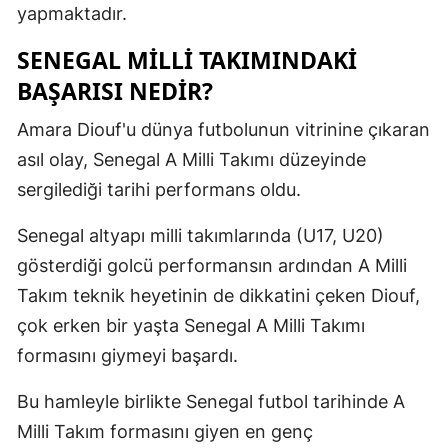
yapmaktadır.
Malatya
SENEGAL MILLI TAKIMINDAKI
Manisa
BAŞARISI NEDIR?
Kahramanm
Amara Diouf'u dünya futbolunun vitrinine çıkaran
Mardin
asıl olay, Senegal A Milli Takımı düzeyinde
sergilediği tarihi performans oldu.
Muğla
Senegal altyapı milli takımlarında (U17, U20)
Muş
gösterdiği golcü performansın ardından A Milli
Nevşehir
Takım teknik heyetinin de dikkatini çeken Diouf,
Niğde
çok erken bir yaşta Senegal A Milli Takımı
formasını giymeyi başardı.
Ordu
Rize
Bu hamleyle birlikte Senegal futbol tarihinde A
Milli Takım formasını giyen en genç
Sakarya