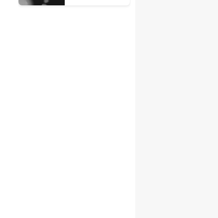
kontrolden
kaçması
sonrası ne
oldu?