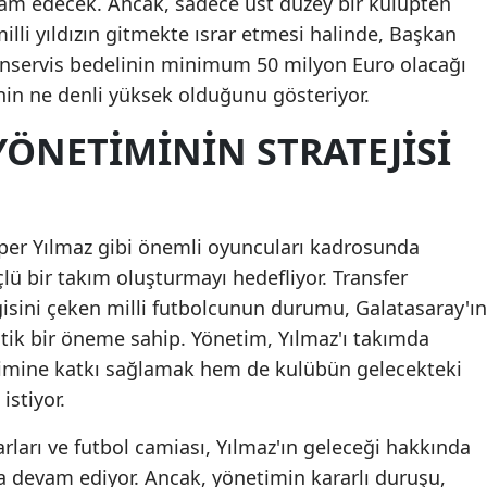
am edecek. Ancak, sadece üst düzey bir kulüpten
lli yıldızın gitmekte ısrar etmesi halinde, Başkan
Malatya
onservis bedelinin minimum 50 milyon Euro olacağı
Manisa
inin ne denli yüksek olduğunu gösteriyor.
Kahramanmaraş
ÖNETIMININ STRATEJISI
Mardin
Muğla
Alper Yılmaz gibi önemli oyuncuları kadrosunda
Muş
çlü bir takım oluşturmayı hedefliyor. Transfer
Nevşehir
isini çeken milli futbolcunun durumu, Galatasaray'ın
ritik bir öneme sahip. Yönetim, Yılmaz'ı takımda
Niğde
imine katkı sağlamak hem de kulübün gelecekteki
Ordu
istiyor.
Rize
arları ve futbol camiası, Yılmaz'ın geleceği hakkında
a devam ediyor. Ancak, yönetimin kararlı duruşu,
Sakarya