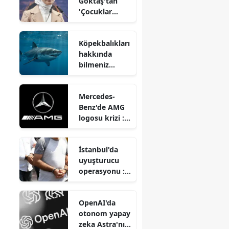
Göktaş'tan
'Çocuklar
Güvende'
ekipleri
Köpekbalıkları
hakkında
hakkında
açıklama
bilmeniz
gereken
şaşırtıcı
Mercedes-
gerçekler
Benz'de AMG
nelerdir?
logosu krizi :
Sürücüler
yanıklar ile
İstanbul'da
karşılaşınca ne
uyuşturucu
olacak?
operasyonu : 2
tutuklu
OpenAI'da
otonom yapay
zeka Astra'nın