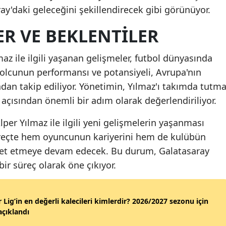
ray'daki geleceğini şekillendirecek gibi görünüyor.
Samsun
R VE BEKLENTILER
Siirt
az ile ilgili yaşanan gelişmeler, futbol dünyasında
Sinop
tbolcunun performansı ve potansiyeli, Avrupa'nın
Sivas
dan takip ediliyor. Yönetimin, Yılmaz'ı takımda tutm
 açısından önemli bir adım olarak değerlendiriliyor.
Tekirdağ
Tokat
er Yılmaz ile ilgili yeni gelişmelerin yaşanması
üreçte hem oyuncunun kariyerini hem de kulübün
Trabzon
ket etmeye devam edecek. Bu durum, Galatasaray
Tunceli
 bir süreç olarak öne çıkıyor.
Şanlıurfa
 Lig’in en değerli kalecileri kimlerdir? 2026/2027 sezonu için
Uşak
 açıklandı
Van