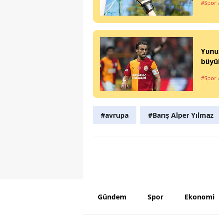
#Spor
Yunus
büyü
#Spor
#avrupa
#Barış Alper Yılmaz
Gündem
Spor
Ekonomi