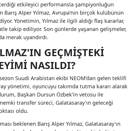
sterdiği etkileyici performansla şampiyonluğun
Mersin
en Barış Alper Yılmaz, Avrupa'nın birçok kulübünün
r. Yönetimin, Yılmaz ile ilgili aldığı flaş kararlar,
İstanbul
atle takip ediliyor. Son günlerde yaşanan gelişmeler,
İzmir
nda merak uyandırdı.
Kars
ILMAZ'IN GEÇMIŞTEKI
Kastamonu
YIMI NASILDI?
Kayseri
 sezon Suudi Arabistan ekibi NEOM'dan gelen teklifi
Kırklareli
ray yönetimi, oyuncuyu takımda tutma kararı alarak
Kırşehir
 durum, Başkan Dursun Özbek'in vetosu ile
önemki transfer süreci, Galatasaray'ın geleceği
Kocaeli
ktası oldu.
Konya
ması beklenen Barış Alper Yılmaz, Galatasaray'ın
Kütahya