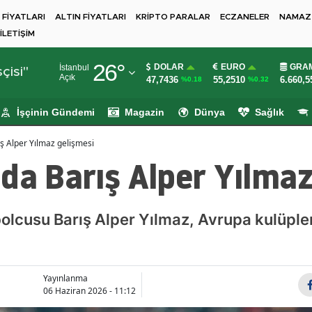
 FİYATLARI
ALTIN FİYATLARI
KRİPTO PARALAR
ECZANELER
NAMAZ 
İLETİŞİM
Adana
26
°
DOLAR
EURO
GRAM
İstanbul
Adıyaman
çisi"
Açık
47,7436
55,2510
6.660,5
%0.18
%0.32
Afyonkarahisar
İşçinin Gündemi
Magazin
Dünya
Sağlık
Ağrı
ş Alper Yılmaz gelişmesi
Amasya
da Barış Alper Yılmaz
Ankara
Antalya
tbolcusu Barış Alper Yılmaz, Avrupa kulüple
Artvin
Aydın
Yayınlanma
06 Haziran 2026 - 11:12
Balıkesir