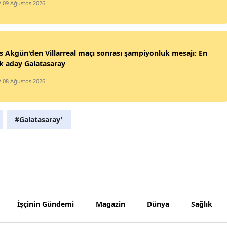
/ 09 Ağustos 2026
Yozgat
Zonguldak
 Akgün'den Villarreal maçı sonrası şampiyonluk mesajı: En
Aksaray
k aday Galatasaray
Bayburt
/ 08 Ağustos 2026
Karaman
#Galatasaray'
Kırıkkale
Batman
Şırnak
Bartın
İşçinin Gündemi
Magazin
Dünya
Sağlık
Ardahan
Iğdır