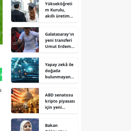
Yükseköğreti
m Kurulu,
akıllı üretim
alanında yeni
ön lisans
Galatasaray'ın
programları
yeni transferi
mı oluşturdu?
Umut Erdem
kimdir? Kaç
yaşında ve
Yapay zekâ ile
nereli?
doğada
tan Gönder
bulunmayan
virüslerin
u
tasarımı
ABD senatosu
mümkün mü?
kripto piyasası
için yeni
düzenlemeler
üzerinde mi
Bakan
çalışıyor?