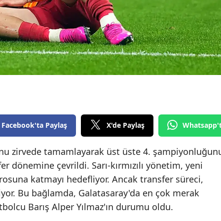
Edirne
Elazığ
Erzincan
Erzurum
Eskişehir
Gaziantep
Facebook'ta Paylaş
X'de Paylaş
Whatsapp'
Giresun
onu zirvede tamamlayarak üst üste 4. şampiyonluğun
Gümüşhane
er dönemine çevrildi. Sarı-kırmızılı yönetim, yeni
Hakkari
drosuna katmayı hedefliyor. Ancak transfer süreci,
emiyor. Bu bağlamda, Galatasaray'da en çok merak
Hatay
futbolcu Barış Alper Yılmaz'ın durumu oldu.
Isparta