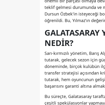
önemli bir parçası olmaya dev
teklif gelmesi durumunda ve mi
Dursun Özbek'in isteyeceği b
öğrenildi. Bu, Yılmaz'ın değer
GALATASARAY Y
NEDIR?
Sarı-kırmızılı yönetim, Barış 
tutarak, gelecek sezon için gü
döneminde, birçok kulübün ilg
transfer stratejisi açısından k
tutarak, hem oyuncunun geliş
başarısını garanti altına almak 
Bu süreçte, Galatasaray taraft
çeşitli spekülasyonlar yapmay