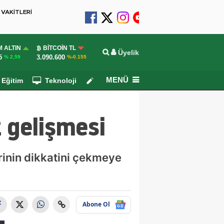
VAKİTLERİ
 ALTIN
BITCOIN TL
Üyelik
5
3.090.600
% 2,59
%-0.155
MENÜ
Eğitim
Teknoloji
Köşe Yazarları
 gelişmesi
rinin dikkatini çekmeye
Abone Ol