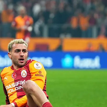
Bilecik
Bingöl
Bitlis
Bolu
Burdur
Bursa
Çanakkale
Çankırı
Çorum
Denizli
Diyarbakır