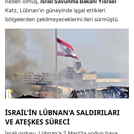
neden olmuş,
İsrail Savunma Bakanı Yisrael
Malatya
Katz, Lübnan'ın güneyinde işgal ettikleri
bölgelerden çekilmeyeceklerini ileri sürmüştü.
Manisa
Kahramanm
Mardin
Muğla
Muş
Nevşehir
Niğde
Ordu
İSRAIL'IN LÜBNAN'A SALDIRILARI
Rize
VE ATEŞKES SÜRECI
Sakarya
İsrail ordusu, Lübnan'a 2 Mart'ta yoğun hava