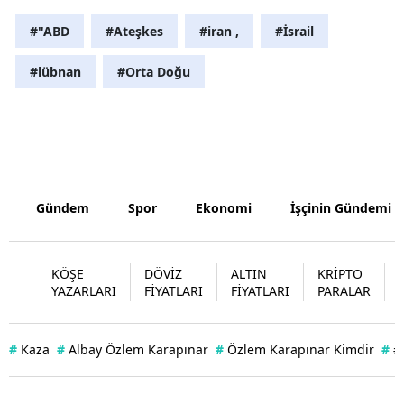
#"ABD
#Ateşkes
#iran ,
#İsrail
Yalova
#lübnan
#Orta Doğu
Karabük
Kilis
Osmaniye
Düzce
Gündem
Spor
Ekonomi
İşçinin Gündemi
KÖŞE
DÖVİZ
ALTIN
KRİPTO
YAZARLARI
FİYATLARI
FİYATLARI
PARALAR
#
Kaza
#
Albay Özlem Karapınar
#
Özlem Karapınar Kimdir
#
#