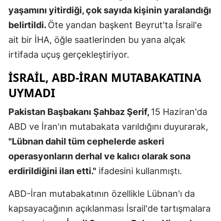
yaşamını yitirdiği, çok sayıda kişinin yaralandığı
Mersin
belirtildi.
Öte yandan başkent Beyrut'ta İsrail'e
İstanbul
ait bir İHA, öğle saatlerinden bu yana alçak
irtifada uçuş gerçekleştiriyor.
İzmir
ISRAIL, ABD-IRAN MUTABAKATINA
Kars
UYMADI
Kastamonu
Pakistan Başbakanı Şahbaz Şerif,
15 Haziran'da
Kayseri
ABD ve İran'ın mutabakata varıldığını duyurarak,
Kırklareli
"Lübnan dahil tüm cephelerde askeri
Kırşehir
operasyonların derhal ve kalıcı olarak sona
erdirildiğini ilan etti."
ifadesini kullanmıştı.
Kocaeli
ABD-İran mutabakatının özellikle Lübnan'ı da
Konya
kapsayacağının açıklanması İsrail'de tartışmalara
Kütahya