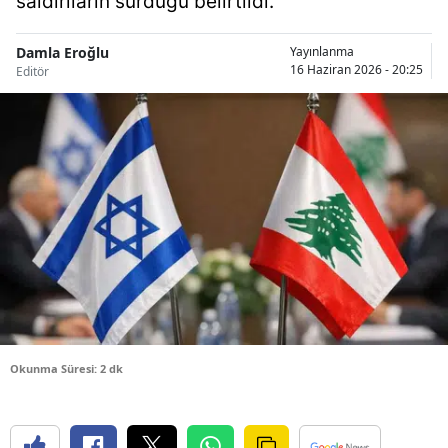
saldırıların sürdüğü belirtildi.
Bilecik
Damla Eroğlu
Yayınlanma
Bingöl
16 Haziran 2026 - 20:25
Editör
Bitlis
Bolu
Burdur
Bursa
Çanakkale
Çankırı
Çorum
Okunma Süresi: 2 dk
Denizli
Diyarbakır