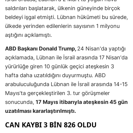
saldırıları başlatarak, ülkenin güneyinde birçok
Samsun
beldeyi işgal etmişti. Lübnan hükümeti bu sürede,
Siirt
ülkede yerinden edilenlerin sayısının 1 milyonu
Sinop
aştığını açıklamıştı.
Sivas
ABD Başkanı Donald Trump,
24 Nisan'da yaptığı
açıklamada, Lübnan ile İsrail arasında 17 Nisan'da
Tekirdağ
yürürlüğe giren 10 günlük geçici ateşkesin 3
Tokat
hafta daha uzatıldığını duyurmuştu. ABD
Trabzon
arabuluculuğunda Lübnan ile İsrail arasında 14-15
Mayıs'ta gerçekleştirilen 3. tur görüşmeler
Tunceli
sonucunda,
17 Mayıs itibarıyla ateşkesin 45 gün
Şanlıurfa
uzatılması kararlaştırılmıştı.
Uşak
CAN KAYBI 3 BIN 826 OLDU
Van