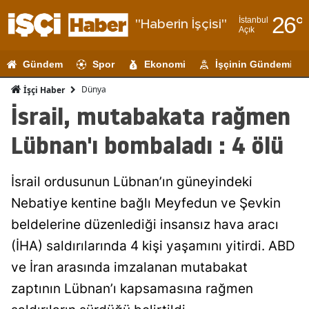
26
°
İstanbul
"Haberin İşçisi"
Açık
Adana
Gündem
Spor
Ekonomi
İşçinin Gündemi
Adıyaman
Dünya
İşçi Haber
Afyonkarahi
İsrail, mutabakata rağmen
Ağrı
Lübnan'ı bombaladı : 4 ölü
Amasya
İsrail ordusunun Lübnan’ın güneyindeki
Ankara
Nebatiye kentine bağlı Meyfedun ve Şevkin
Antalya
beldelerine düzenlediği insansız hava aracı
Artvin
(İHA) saldırılarında 4 kişi yaşamını yitirdi. ABD
ve İran arasında imzalanan mutabakat
Aydın
zaptının Lübnan’ı kapsamasına rağmen
Balıkesir