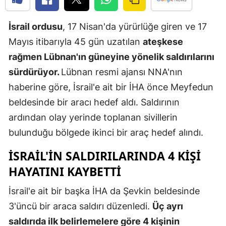
Edirne
İsrail ordusu
, 17 Nisan'da yürürlüğe giren ve 17
Elazığ
Mayıs itibarıyla 45 gün uzatılan
ateşkese
Erzincan
rağmen Lübnan'ın güneyine yönelik saldırılarını
sürdürüyor.
Lübnan resmi ajansı NNA'nın
Erzurum
haberine göre, İsrail'e ait bir İHA önce Meyfedun
Eskişehir
beldesinde bir aracı hedef aldı. Saldırının
Gaziantep
ardından olay yerinde toplanan sivillerin
bulunduğu bölgede ikinci bir araç hedef alındı.
Giresun
ISRAIL'IN SALDIRILARINDA 4 KIŞI
Gümüşhan
HAYATINI KAYBETTI
Hakkari
İsrail'e ait bir başka İHA da Şevkin beldesinde
Hatay
3'üncü bir araca saldırı düzenledi.
Üç ayrı
Isparta
saldırıda ilk belirlemelere göre 4 kişinin