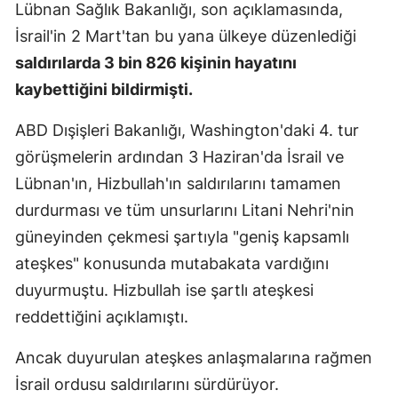
Lübnan Sağlık Bakanlığı, son açıklamasında,
Yozgat
İsrail'in 2 Mart'tan bu yana ülkeye düzenlediği
saldırılarda 3 bin 826 kişinin hayatını
Zonguldak
kaybettiğini bildirmişti.
Aksaray
ABD Dışişleri Bakanlığı, Washington'daki 4. tur
Bayburt
görüşmelerin ardından 3 Haziran'da İsrail ve
Karaman
Lübnan'ın, Hizbullah'ın saldırılarını tamamen
durdurması ve tüm unsurlarını Litani Nehri'nin
Kırıkkale
güneyinden çekmesi şartıyla "geniş kapsamlı
Batman
ateşkes" konusunda mutabakata vardığını
Şırnak
duyurmuştu. Hizbullah ise şartlı ateşkesi
reddettiğini açıklamıştı.
Bartın
Ancak duyurulan ateşkes anlaşmalarına rağmen
Ardahan
İsrail ordusu saldırılarını sürdürüyor.
Iğdır