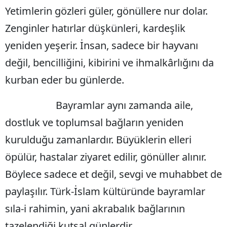
Yetimlerin gözleri güler, gönüllere nur dolar.
Samsun
Zenginler hatırlar düşkünleri, kardeşlik
Siirt
yeniden yeşerir. İnsan, sadece bir hayvanı
Sinop
değil, bencilliğini, kibirini ve ihmalkârlığını da
kurban eder bu günlerde.
Sivas
Tekirdağ
Bayramlar aynı zamanda aile,
dostluk ve toplumsal bağların yeniden
Tokat
kurulduğu zamanlardır. Büyüklerin elleri
Trabzon
öpülür, hastalar ziyaret edilir, gönüller alınır.
Tunceli
Böylece sadece et değil, sevgi ve muhabbet de
Şanlıurfa
paylaşılır. Türk-İslam kültüründe bayramlar
Uşak
sıla-i rahimin, yani akrabalık bağlarının
tazelendiği kutsal günlerdir.
Van