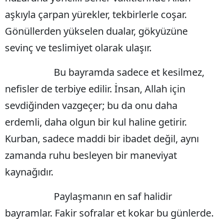
aşkıyla çarpan yürekler, tekbirlerle coşar.
Malatya
Gönüllerden yükselen dualar, gökyüzüne
Manisa
sevinç ve teslimiyet olarak ulaşır.
Kahramanm
Bu bayramda sadece et kesilmez,
Mardin
nefisler de terbiye edilir. İnsan, Allah için
Muğla
sevdiğinden vazgeçer; bu da onu daha
Muş
erdemli, daha olgun bir kul haline getirir.
Nevşehir
Kurban, sadece maddi bir ibadet değil, aynı
zamanda ruhu besleyen bir maneviyat
Niğde
kaynağıdır.
Ordu
Paylaşmanın en saf halidir
Rize
bayramlar. Fakir sofralar et kokar bu günlerde.
Sakarya