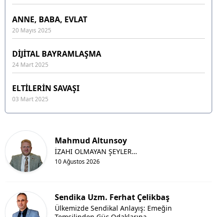
ANNE, BABA, EVLAT
20 Mayıs 2025
DİJİTAL BAYRAMLAŞMA
24 Mart 2025
ELTİLERİN SAVAŞI
03 Mart 2025
Mahmud Altunsoy
İZAHI OLMAYAN ŞEYLER…
10 Ağustos 2026
Sendika Uzm. Ferhat Çelikbaş
Ülkemizde Sendikal Anlayış: Emeğin
Temsilinden Güç Odaklarına