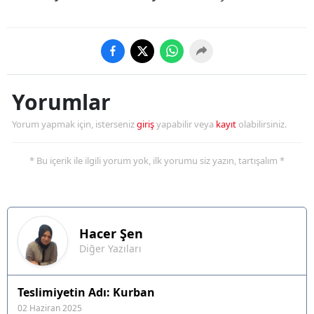
Yalova
Karabük
Kilis
Yorumlar
Osmaniye
Yorum yapmak için, isterseniz
giriş
yapabilir veya
kayıt
olabilirsiniz.
Düzce
* Bu içerik ile ilgili yorum yok, ilk yorumu siz yazın, tartışalım *
Hacer
Şen
Diğer Yazıları
Teslimiyetin Adı: Kurban
02 Haziran 2025