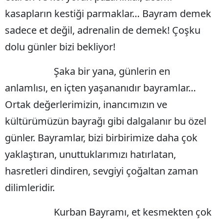
kasapların kestiği parmaklar… Bayram demek
Edirne
sadece et değil, adrenalin de demek! Çoşku
Elazığ
dolu günler bizi bekliyor!
Erzincan
Şaka bir yana, günlerin en
Erzurum
anlamlısı, en içten yaşananıdır bayramlar…
Eskişehir
Ortak değerlerimizin, inancımızın ve
Gaziantep
kültürümüzün bayrağı gibi dalgalanır bu özel
Giresun
günler. Bayramlar, bizi birbirimize daha çok
yaklaştıran, unuttuklarımızı hatırlatan,
Gümüşhan
hasretleri dindiren, sevgiyi çoğaltan zaman
Hakkari
dilimleridir.
Hatay
Kurban Bayramı, et kesmekten çok
Isparta