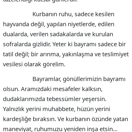
Yozgat
Kurbanın ruhu, sadece kesilen
hayvanda değil, yapılan niyetlerde, edilen
Zonguldak
dualarda, verilen sadakalarda ve kurulan
Aksaray
sofralarda gizlidir. Yeter ki bayramı sadece bir
Bayburt
tatil değil; bir arınma, yakınlaşma ve teslimiyet
Karaman
vesilesi olarak görelim.
Kırıkkale
Bayramlar, gönüllerimizin bayramı
Batman
olsun. Aramızdaki mesafeler kalksın,
Şırnak
dudaklarımızda tebessümler yeşersin.
Bartın
Yalnızlık yerini muhabbete, hüzün yerini
kardeşliğe bıraksın. Ve kurbanın özünde yatan
Ardahan
maneviyat, ruhumuzu yeniden inşa etsin…
Iğdır