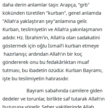
daha derin anlamlar taşır. Arapça, "grb"
Mersin
kökünden türetilen "kurban", genel anlamda
İstanbul
"Allah'a yaklaştıran şey"anlamına gelir.
İzmir
Kurban, teslimiyetin ve Allah’a yakınlaşmanın
Kars
adıdır. Hz. İbrahim’in, Allah’a olan sadakatini
göstermek için oğlu İsmail’i kurban etmeye
Kastamonu
hazırlanışı; ardından Allah’ın bir koç
Kayseri
göndererek onu bu fedakârlıktan muaf
Kırklareli
tutması, bu ibadetin özüdür. Kurban Bayramı,
Kırşehir
işte bu teslimiyetin hatırasıdır.
Kocaeli
Bayram sabahında camilere giden
Konya
dedeler ve torunlar, birlikte saf tutarak Allah’ın
Kütahya
huzuruna yönelir. Seher vakitlerinde Allah