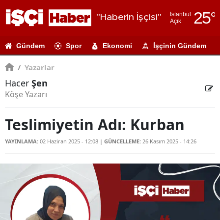
25
°
İstanbul
"Haberin İşçisi"
Açık
Adana
Gündem
Spor
Ekonomi
İşçinin Gündemi
Adıyaman
/
Yazarlar
Afyonkarahi
Hacer
Şen
Ağrı
Köşe Yazarı
Amasya
Teslimiyetin Adı: Kurban
Ankara
YAYINLAMA:
02 Haziran 2025 - 12:08
|
GÜNCELLEME:
26 Kasım 2025 - 14:26
Antalya
Artvin
Aydın
Balıkesir