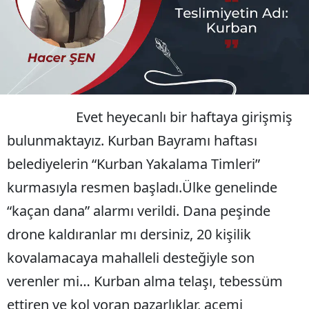
Bilecik
Bingöl
Bitlis
Bolu
Evet heyecanlı bir haftaya girişmiş
Burdur
bulunmaktayız. Kurban Bayramı haftası
Bursa
belediyelerin “Kurban Yakalama Timleri”
kurmasıyla resmen başladı.Ülke genelinde
Çanakkale
“kaçan dana” alarmı verildi. Dana peşinde
Çankırı
drone kaldıranlar mı dersiniz, 20 kişilik
Çorum
kovalamacaya mahalleli desteğiyle son
Denizli
verenler mi… Kurban alma telaşı, tebessüm
Diyarbakır
ettiren ve kol yoran pazarlıklar, acemi