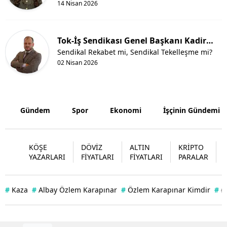
14 Nisan 2026
Tok-İş Sendikası Genel Başkanı Kadir
Küçükali
Sendikal Rekabet mi, Sendikal Tekelleşme mi?
02 Nisan 2026
Gündem
Spor
Ekonomi
İşçinin Gündemi
KÖŞE
DÖVİZ
ALTIN
KRİPTO
YAZARLARI
FİYATLARI
FİYATLARI
PARALAR
#
Kaza
#
Albay Özlem Karapınar
#
Özlem Karapınar Kimdir
#
#